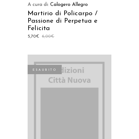
A cura di:
Calogero Allegro
Martirio di Policarpo /
Passione di Perpetua e
Felicita
5,70
€
6,00
€
ESAURITO
LEGGI TUTTO