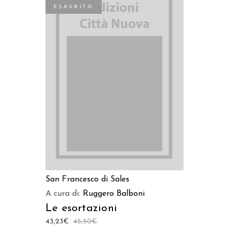
ESAURITO
LEGGI TUTTO
San Francesco di Sales
A cura di:
Ruggero Balboni
Le esortazioni
43,23
€
45,50
€