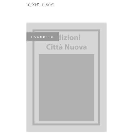
10,93
€
11,50
€
ESAURITO
LEGGI TUTTO