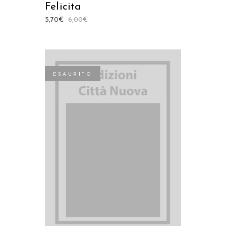
Felicita
5,70
€
6,00
€
ESAURITO
LEGGI TUTTO