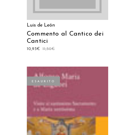
Luis de León
Commento al Cantico dei
Cantici
10,93
€
11,50
€
ESAURITO
LEGGI TUTTO