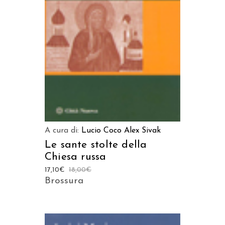
LEGGI TUTTO
A cura di:
Lucio Coco
Alex Sivak
Le sante stolte della
Chiesa russa
17,10
€
18,00
€
Brossura