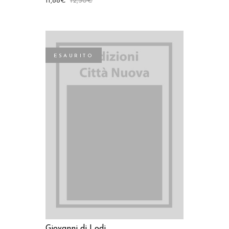
11,88
€
12,50
€
ESAURITO
LEGGI TUTTO
Giovanni di Lodi