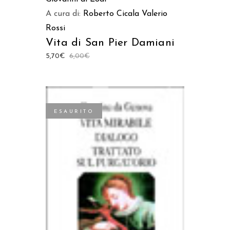
A cura di:
Roberto Cicala
Valerio
Rossi
Vita di San Pier Damiani
5,70
€
6,00
€
ESAURITO
LEGGI TUTTO