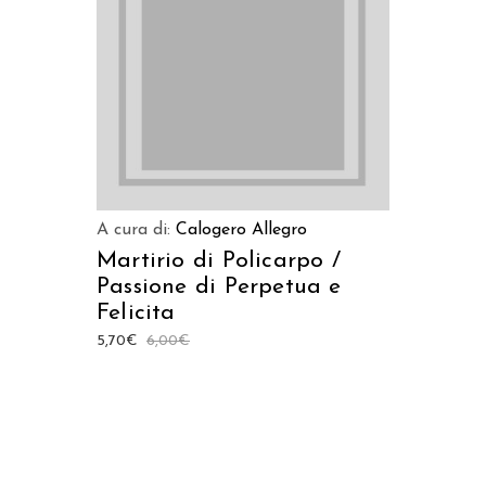
LEGGI TUTTO
A cura di:
Calogero Allegro
Martirio di Policarpo /
Passione di Perpetua e
Felicita
5,70
€
6,00
€