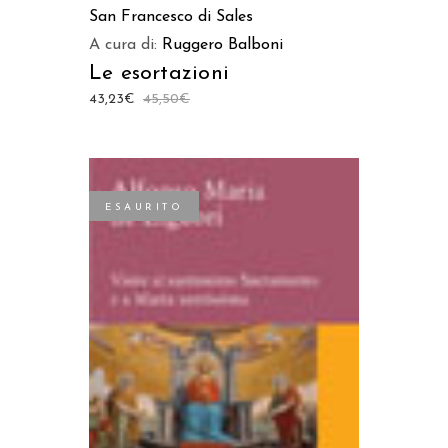
San Francesco di Sales
A cura di:
Ruggero Balboni
Le esortazioni
43,23
€
45,50
€
ESAURITO
LEGGI TUTTO