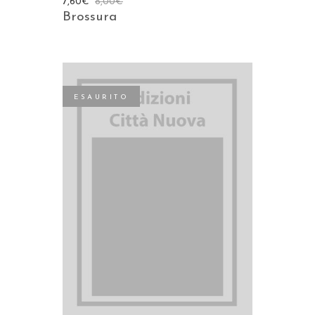
7,60
€
8,00
€
Brossura
ESAURITO
LEGGI TUTTO