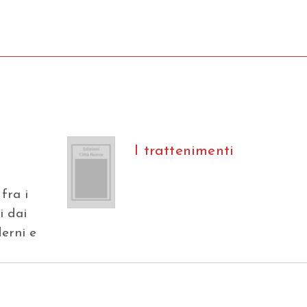
I trattenimenti
 fra i
i dai
derni e