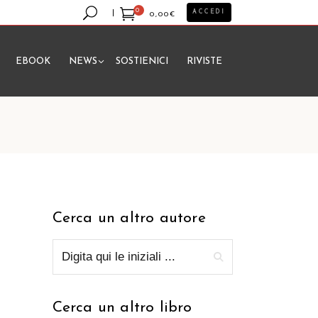
0
ACCEDI
0,00
€
EBOOK
NEWS
SOSTIENICI
RIVISTE
essun prodotto nel carrello.
Cerca un altro autore
Cerca un altro libro