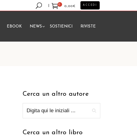
0
ACCEDI
0,00
€
EBOOK
NEWS
SOSTIENICI
RIVISTE
essun prodotto nel carrello.
Cerca un altro autore
Cerca un altro libro