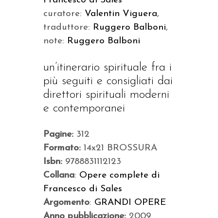
Francesco di Sales
curatore:
Valentin Viguera
,
traduttore:
Ruggero Balboni
,
note:
Ruggero Balboni
un’itinerario spirituale fra i
più seguiti e consigliati dai
direttori spirituali moderni
e contemporanei
Pagine:
312
Formato:
14x21 BROSSURA
Isbn:
9788831112123
Collana
:
Opere complete di
Francesco di Sales
Argomento
:
GRANDI OPERE
Anno pubblicazione:
2009