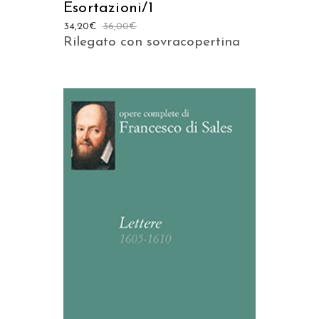
Esortazioni/1
34,20
€
36,00
€
Rilegato con sovracopertina
AGGIUNGI AL CARRELLO