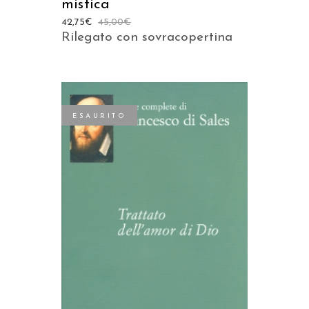
mistica
42,75
€
45,00
€
Rilegato con sovracopertina
ESAURITO
LEGGI TUTTO