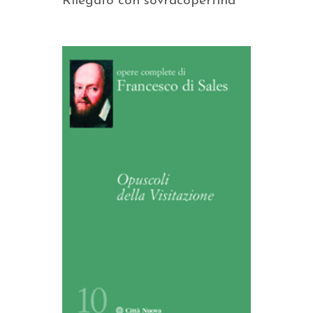
Rilegato con sovracopertina
AGGIUNGI AL CARRELLO