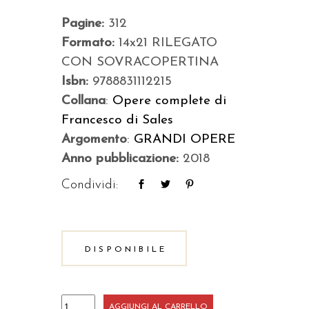
Pagine:
312
Formato:
14x21 RILEGATO
CON SOVRACOPERTINA
Isbn:
9788831112215
Collana
:
Opere complete di
Francesco di Sales
Argomento
:
GRANDI OPERE
Anno pubblicazione:
2018
Condividi:
DISPONIBILE
Opuscoli
AGGIUNGI AL CARRELLO