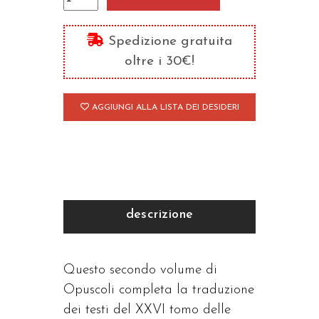
-
ascetismo
Spedizione gratuita
e
oltre i 30€!
mistica
quantità
AGGIUNGI ALLA LISTA DEI DESIDERI
descrizione
Questo secondo volume di
Opuscoli completa la traduzione
dei testi del XXVI tomo delle