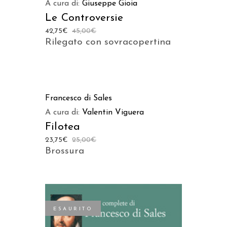
A cura di:
Giuseppe Gioia
Le Controversie
42,75
€
45,00
€
Rilegato con sovracopertina
AGGIUNGI AL CARRELLO
Francesco di Sales
A cura di:
Valentin Viguera
Filotea
23,75
€
25,00
€
Brossura
ESAURITO