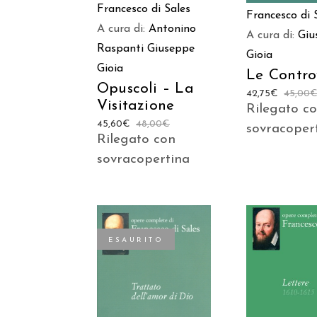
Francesco di Sales
Francesco di 
A cura di:
Antonino
A cura di:
Giu
Raspanti
Giuseppe
Gioia
Gioia
Le Contro
Opuscoli – La
42,75
€
45,00
Visitazione
Rilegato c
45,60
€
48,00
€
sovracoper
Rilegato con
sovracopertina
ESAURITO
AGGIUNGI
LEGGI TUTTO
CARREL