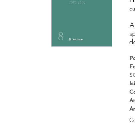
Fr
c
A
s
de
P
F
S
Is
Co
A
An
Co