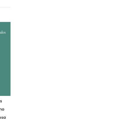
s
no
osa