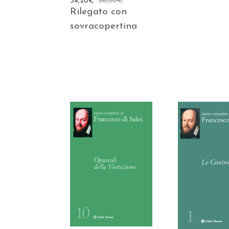
34,20
€
36,00
€
Rilegato con
sovracopertina
AGGIUNGI AL
AGGIUNGI
CARRELLO
CARREL