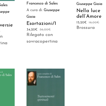
Francesco di Sales
Giuseppe Gioia
Sales
A cura di:
Giuseppe
Nella luce
seppe
dell’Amore
Gioia
15,20
€
16,00
€
Esortazioni/1
versie
Brossura
34,20
€
36,00
€
€
Rilegato con
on
sovracopertina
tina
 AL
AGGIUNGI AL
LO
CARRELLO