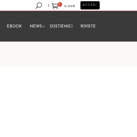
0
ACCEDI
0,00
€
EBOOK
NEWS
SOSTIENICI
RIVISTE
essun prodotto nel carrello.