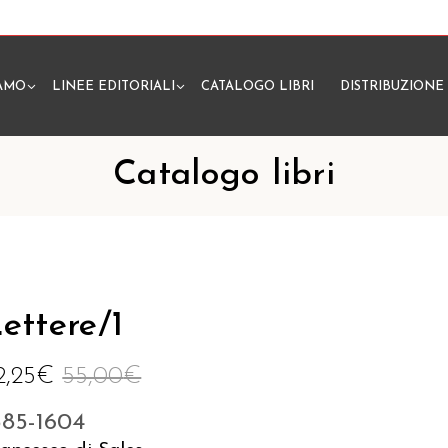
IAMO
LINEE EDITORIALI
CATALOGO LIBRI
DISTRIBUZIONE
N
Catalogo libri
ettere/1
2,25
€
55,00
€
585-1604