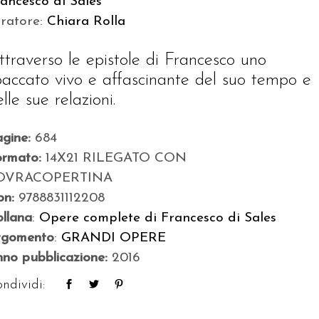
ancesco di Sales
uratore:
Chiara Rolla
ttraverso le epistole di Francesco uno
paccato vivo e affascinante del suo tempo e
lle sue relazioni.
agine:
684
ormato:
14X21 RILEGATO CON
OVRACOPERTINA
bn:
9788831112208
llana
:
Opere complete di Francesco di Sales
rgomento
:
GRANDI OPERE
no pubblicazione:
2016
ndividi: