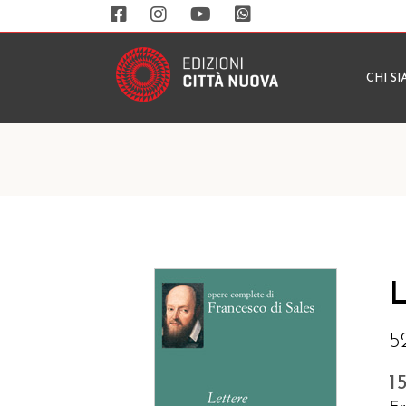
CHI S
L
5
1