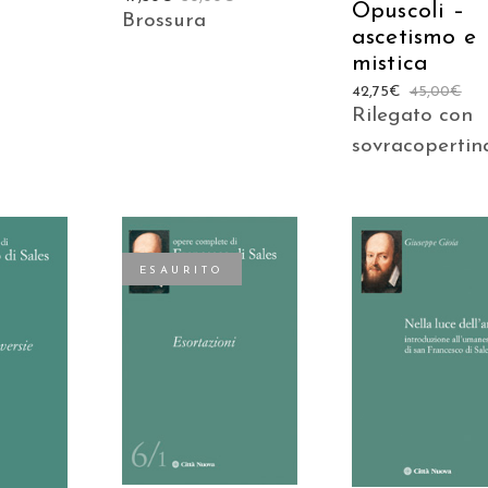
Opuscoli –
Brossura
ascetismo e
mistica
42,75
€
45,00
€
Rilegato con
sovracopertin
ESAURITO
AGGIUNGI AL
 AL
LEGGI TUTTO
CARRELLO
LO