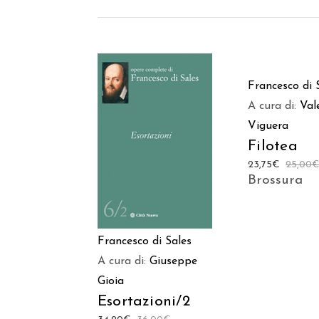
AGGIUNGI
Francesco di 
CARREL
A cura di:
Val
Viguera
AGGIUNGI AL
Filotea
CARRELLO
23,75
€
25,00
Brossura
Francesco di Sales
A cura di:
Giuseppe
Gioia
Esortazioni/2