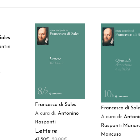
 AL
Sales
LO
entin
AGGIUNGI AL
AGGIUNGI AL
CARRELLO
CARRELLO
€
Francesco di Sales
Francesco di Sale
A cura di:
Antonino
A cura di:
Antoni
Raspanti
Raspanti
Mariar
Lettere
Mancuso
47,50
€
50,00
€