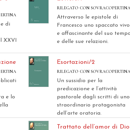
RILEGATO CON SOVRACOPERTIN
PERTINA
Attraverso le epistole di
e di
Francesco uno spaccato vivo
e affascinante del suo temp
el XXVI
e delle sue relazioni.
azione
Esortazioni/2
PERTINA
RILEGATO CON SOVRACOPERTIN
blicati
Un sussidio per la
predicazione e l’attività
ta e lo
pastorale dagli scritti di uno
ella
straordinario protagonista
dell’arte oratoria.
Trattato dell’amor di Dio