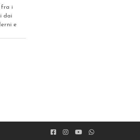
 fra i
i dai
derni e