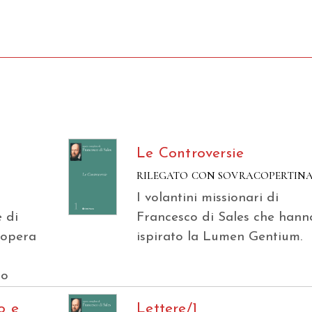
Le Controversie
RILEGATO CON SOVRACOPERTIN
I volantini missionari di
 di
Francesco di Sales che hann
’opera
ispirato la Lumen Gentium.
mo
o e
Lettere/1