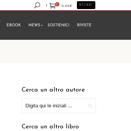
0
ACCEDI
0,00
€
EBOOK
NEWS
SOSTIENICI
RIVISTE
essun prodotto nel carrello.
Cerca un altro autore
Cerca un altro libro