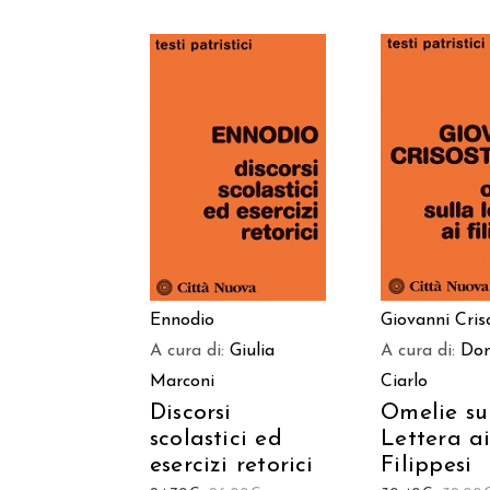
AGGIUNGI AL
AGGIUNGI
CARRELLO
CARREL
Ennodio
Giovanni Cri
A cura di:
Giulia
A cura di:
Do
Marconi
Ciarlo
Discorsi
Omelie su
scolastici ed
Lettera a
esercizi retorici
Filippesi