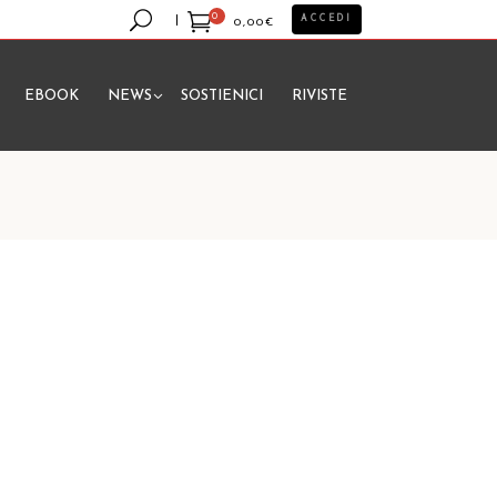
0
ACCEDI
0,00
€
EBOOK
NEWS
SOSTIENICI
RIVISTE
essun prodotto nel carrello.