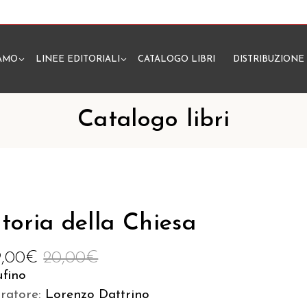
IAMO
LINEE EDITORIALI
CATALOGO LIBRI
DISTRIBUZIONE
N
Catalogo libri
toria della Chiesa
9,00
€
20,00
€
ufino
uratore:
Lorenzo Dattrino