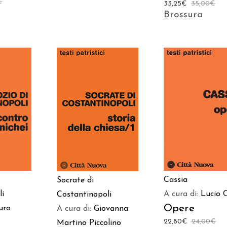
€
33,25
€
35,00
€
Brossura
 AL
AGGIUNGI AL
AGGIUNGI AL
LO
CARRELLO
CARRELLO
Cassia
Socrate di
li
A cura di:
Lucio 
Costantinopoli
Opere
uro
A cura di:
Giovanna
22,80
€
24,00
€
Martino Piccolino