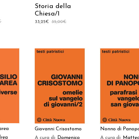
Storia della
Chiesa/1
€
33,25
€
35,00
€
 AL
AGGIUNGI AL
AGGIUNGI AL
LO
CARRELLO
CARRELLO
area
Giovanni Crisostomo
Nonno di Panopo
rea
A cura di:
Domenico
A cura di:
Matte