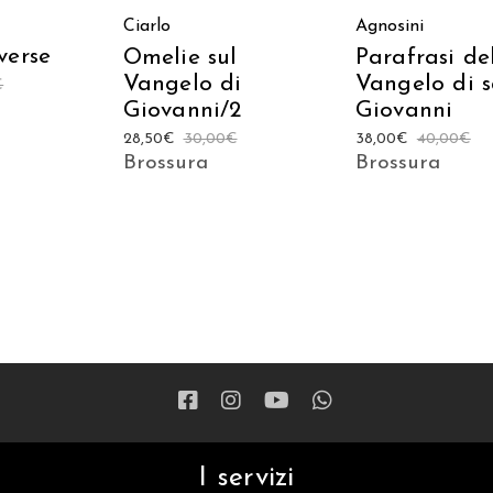
Ciarlo
Agnosini
verse
Omelie sul
Parafrasi de
Vangelo di
Vangelo di 
€
Giovanni/2
Giovanni
28,50
€
30,00
€
38,00
€
40,00
€
Brossura
Brossura
I servizi