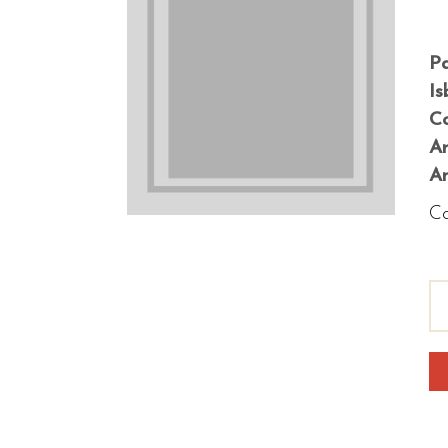
P
Is
Co
A
An
Co