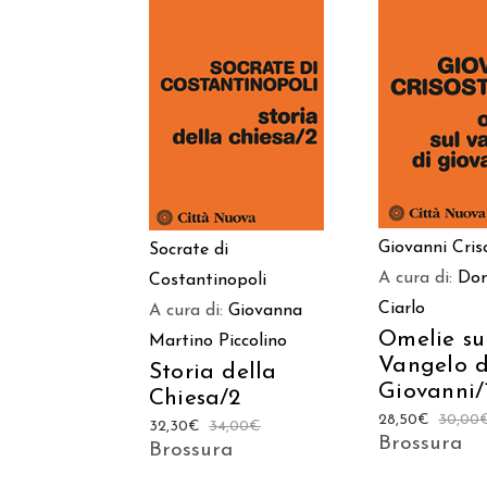
AGGIUNGI
AGGIUNGI AL
CARREL
CARRELLO
Giovanni Cri
Socrate di
A cura di:
Do
Costantinopoli
Ciarlo
A cura di:
Giovanna
Omelie su
Martino Piccolino
Vangelo d
Storia della
Giovanni/
Chiesa/2
28,50
€
30,00
32,30
€
34,00
€
Brossura
Brossura