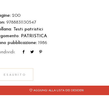
agine:
200
bn:
9788831130547
llana
:
Testi patristici
rgomento
:
PATRISTICA
no pubblicazione:
1986
ndividi:
ESAURITO
AGGIUNGI ALLA LISTA DEI DESIDERI