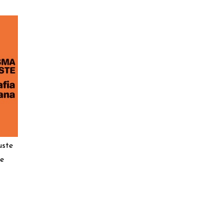
uste
le