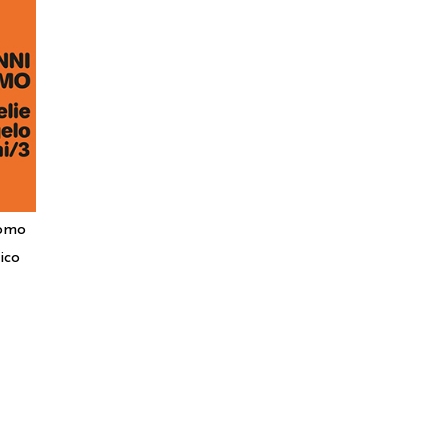
tomo
ico