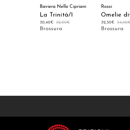
Baviera
Nello Cipriani
Rossi
La Trinità/1
Omelie di
30,40
€
32,00
€
32,30
€
34,00
Brossura
Brossura