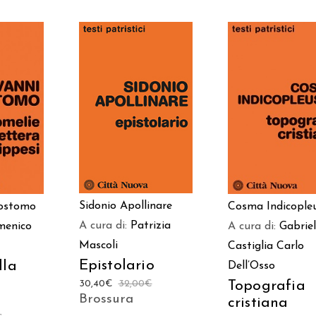
 AL
AGGIUNGI AL
AGGIUNGI AL
LO
CARRELLO
CARRELLO
Sidonio Apollinare
sostomo
Cosma Indicople
A cura di:
Patrizia
menico
A cura di:
Gabrie
Mascoli
Castiglia
Carlo
Epistolario
lla
Dell’Osso
i
Topografia
30,40
€
32,00
€
Brossura
cristiana