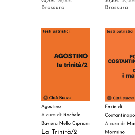
24,70
€
26,00
€
30,40
€
32,00
Brossura
Brossura
AGGIUNGI AL
AGGIUNGI
CARRELLO
CARREL
Agostino
Fozio di
A cura di:
Rachele
Costantinopo
Baviera
Nello Cipriani
A cura di:
Ma
La Trinità/2
Mormino