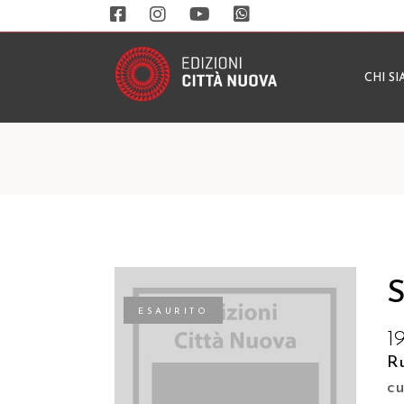
CHI S
S
ESAURITO
1
R
c