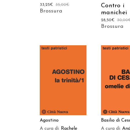
Contro i
33,25
€
35,00
€
Brossura
manichei
28,50
€
30,00
Brossura
AGGIUNGI AL
AGGIUNGI
CARRELLO
CARREL
Agostino
Basilio di Ces
A cura di:
Rachele
A cura di:
And