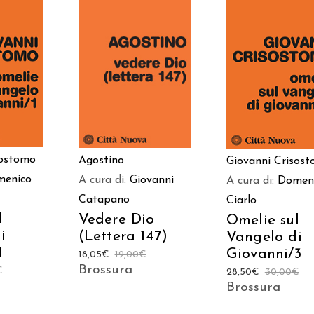
 AL
AGGIUNGI AL
AGGIUNGI AL
LO
CARRELLO
CARRELLO
sostomo
Agostino
Giovanni Crisos
menico
A cura di:
Giovanni
A cura di:
Domen
Catapano
Ciarlo
l
Vedere Dio
Omelie sul
i
(Lettera 147)
Vangelo di
1
Giovanni/3
18,05
€
19,00
€
Brossura
€
28,50
€
30,00
€
Brossura