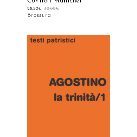
Contro i manichei
28,50
€
30,00
€
Brossura
AGGIUNGI AL CARRELLO