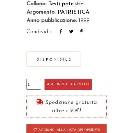
Collana
:
Testi patristici
Argomento
:
PATRISTICA
Anno pubblicazione:
1999
Condividi:
DISPONIBILE
Quale
AGGIUNGI AL CARRELLO
ricco
si
Spedizione gratuita
salverà?
oltre i 30€!
quantità
AGGIUNGI ALLA LISTA DEI DESIDERI