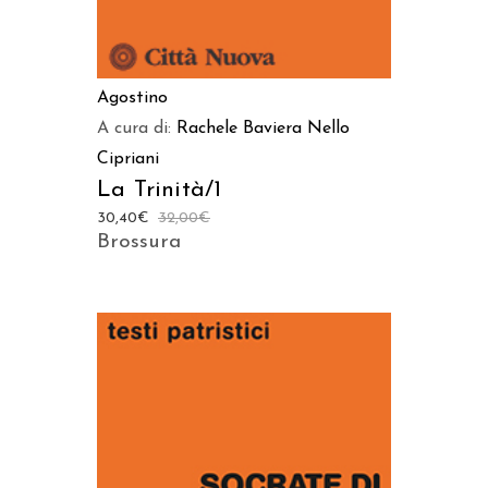
Agostino
A cura di:
Rachele Baviera
Nello
Cipriani
La Trinità/1
30,40
€
32,00
€
Brossura