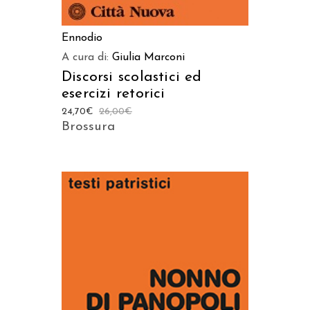
Ennodio
A cura di:
Giulia Marconi
Discorsi scolastici ed
esercizi retorici
24,70
€
26,00
€
Brossura