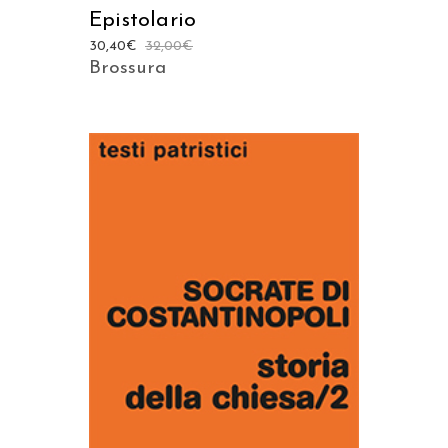
Epistolario
30,40
€
32,00
€
Brossura
AGGIUNGI AL CARRELLO