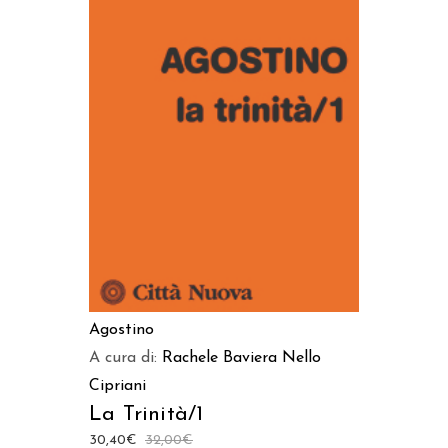
AGGIUNGI AL CARRELLO
Agostino
A cura di:
Rachele Baviera
Nello
Cipriani
La Trinità/1
30,40
€
32,00
€