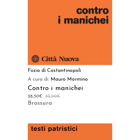
AGGIUNGI AL CARRELLO
Fozio di Costantinopoli
A cura di:
Mauro Mormino
Contro i manichei
28,50
€
30,00
€
Brossura