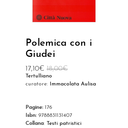
Polemica con i
Giudei
17,10
€
18,00
€
Tertulliano
curatore:
Immacolata Aulisa
Pagine:
176
Isbn:
9788831131407
Collana
:
Testi patristici