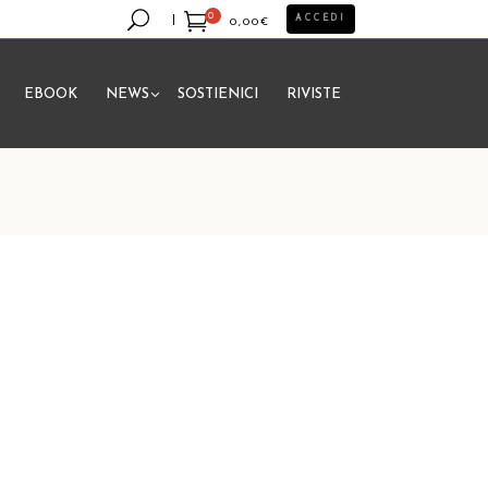
0
ACCEDI
0,00
€
EBOOK
NEWS
SOSTIENICI
RIVISTE
essun prodotto nel carrello.