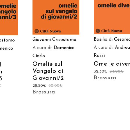
CARRELLO
CARRELLO
LO
Basilio di Cesare
Giovanni Crisostomo
sostomo
A cura di:
Andrea
A cura di:
Domenico
menico
Rossi
Ciarlo
Omelie diver
Omelie sul
l
Vangelo di
i
32,30
€
34,00
€
Giovanni/2
Brossura
3
28,50
€
30,00
€
€
Brossura