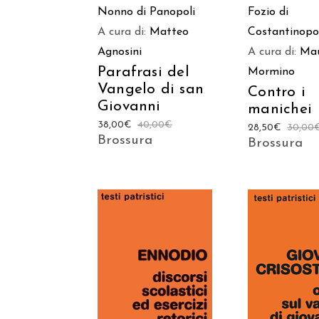
Nonno di Panopoli
Fozio di
A cura di:
Matteo
Costantinopo
Agnosini
A cura di:
Ma
Parafrasi del
Mormino
Vangelo di san
Contro i
Giovanni
manichei
38,00
€
40,00
€
28,50
€
30,00
Brossura
Brossura
AGGIUNGI
AGGIUNGI AL
CARREL
CARRELLO