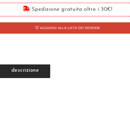
an
Spedizione gratuita oltre i 30€!
aolo
antità
AGGIUNGI ALLA LISTA DEI DESIDERI
descrizione