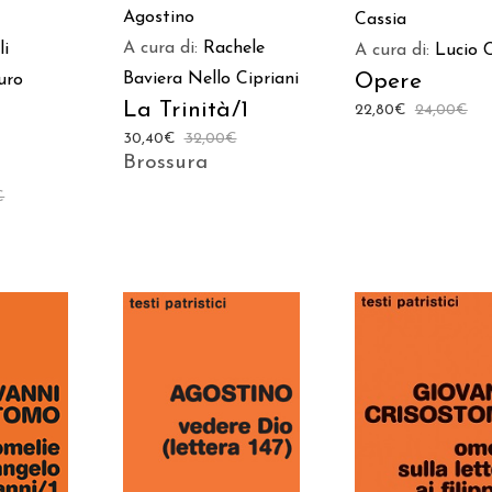
Agostino
Cassia
A cura di:
Rachele
li
A cura di:
Lucio 
Opere
Baviera
Nello Cipriani
uro
La Trinità/1
22,80
€
24,00
€
30,40
€
32,00
€
Brossura
€
 AL
AGGIUNGI AL
AGGIUNGI AL
LO
CARRELLO
CARRELLO