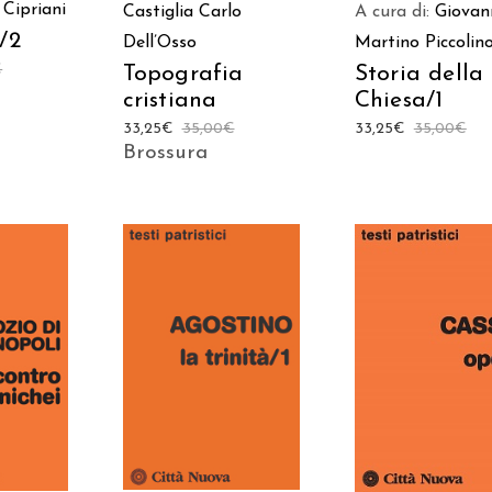
 Cipriani
Castiglia
Carlo
A cura di:
Giovan
/2
Dell’Osso
Martino Piccolin
€
Topografia
Storia della
cristiana
Chiesa/1
33,25
€
35,00
€
33,25
€
35,00
€
Brossura
AGGIUNGI AL
 AL
AGGIUNGI AL
CARRELLO
LO
CARRELLO