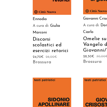
Giovanni Cri
Ennodio
A cura di:
Do
A cura di:
Giulia
Ciarlo
Marconi
Omelie su
Discorsi
Vangelo d
scolastici ed
Giovanni/
esercizi retorici
28,50
€
30,00
24,70
€
26,00
€
Brossura
Brossura
AGGIUNGI AL
AGGIUNGI