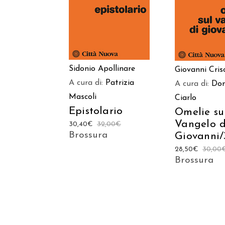
CARRELLO
CARREL
Sidonio Apollinare
Giovanni Cri
A cura di:
Patrizia
A cura di:
Do
Mascoli
Ciarlo
Epistolario
Omelie su
Vangelo d
30,40
€
32,00
€
Brossura
Giovanni/
28,50
€
30,00
Brossura