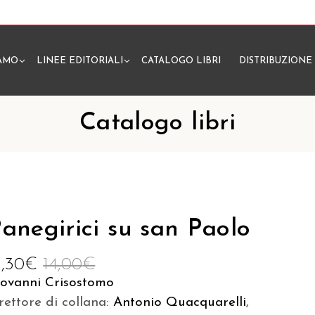
IAMO
LINEE EDITORIALI
CATALOGO LIBRI
DISTRIBUZIONE
N
Catalogo libri
anegirici su san Paolo
3,30
€
14,00
€
iovanni Crisostomo
rettore di collana:
Antonio Quacquarelli
,