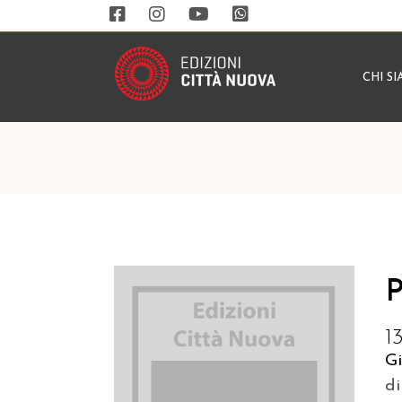
CHI S
P
1
G
di