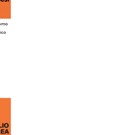
tomo
ico