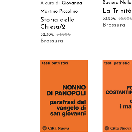
Baviera
Nello
A cura di:
Giovanna
La Trinità
Martino Piccolino
33,25
€
35,00
Storia della
Brossura
Chiesa/2
32,30
€
34,00
€
Brossura
AGGIUNGI AL
AGGIUNGI
CARRELLO
CARREL