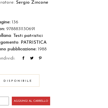
uratore:
Sergio Zincone
agine:
136
bn:
9788831130691
llana
:
Testi patristici
rgomento
:
PATRISTICA
no pubblicazione:
1988
ndividi:
DISPONIBILE
negirici
AGGIUNGI AL CARRELLO