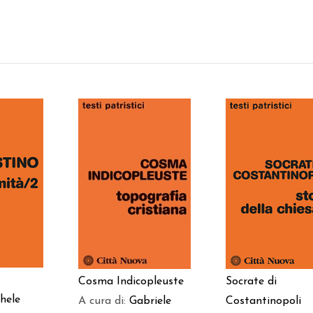
 AL
AGGIUNGI AL
AGGIUNGI AL
LO
CARRELLO
CARRELLO
Cosma Indicopleuste
Socrate di
hele
A cura di:
Gabriele
Costantinopoli