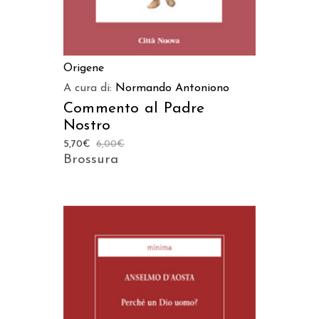
Origene
A cura di:
Normando Antoniono
Commento al Padre
Nostro
5,70
€
6,00
€
Brossura