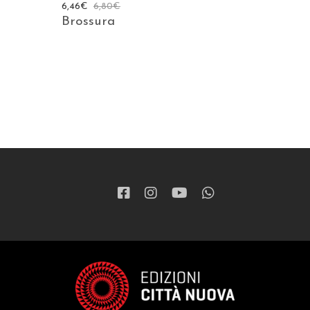
6,46
€
6,80
€
Brossura