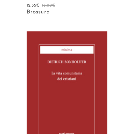
12,35
€
13,00
€
Brossura
AGGIUNGI AL CARRELLO