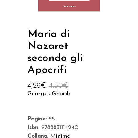
Maria di
Nazaret
secondo gli
Apocrifi
4,28
€
4,50
€
Georges Gharib
Pagine:
88
Isbn:
9788831114240
Collana
:
Minima