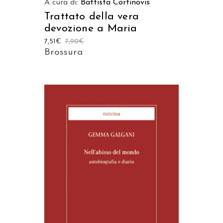
A cura di:
Battista Cortinovis
Trattato della vera
devozione a Maria
7,51
€
7,90
€
Brossura
AGGIUNGI AL CARRELLO