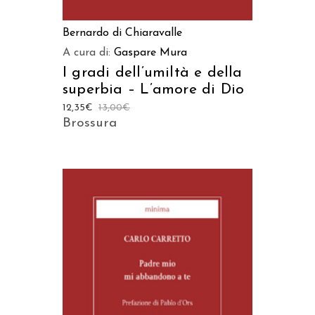
Bernardo di Chiaravalle
A cura di:
Gaspare Mura
I gradi dell’umiltà e della
superbia – L’amore di Dio
12,35
€
13,00
€
Brossura
AGGIUNGI AL CARRELLO