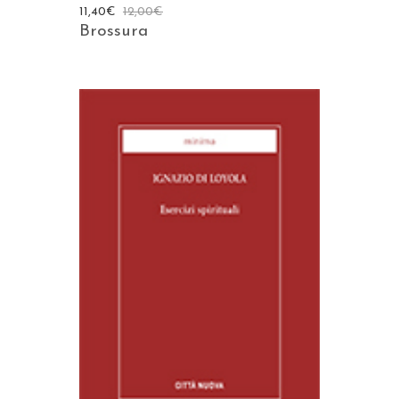
11,40
€
12,00
€
Brossura
AGGIUNGI AL CARRELLO