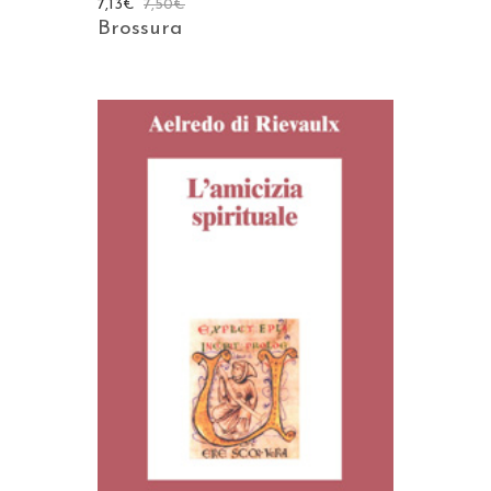
7,13
€
7,50
€
Brossura
AGGIUNGI AL CARRELLO