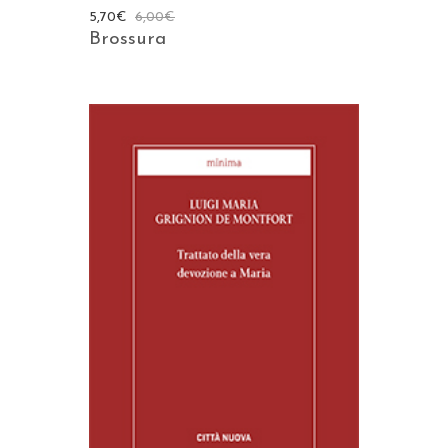
5,70
€
6,00
€
Brossura
AGGIUNGI AL CARRELLO