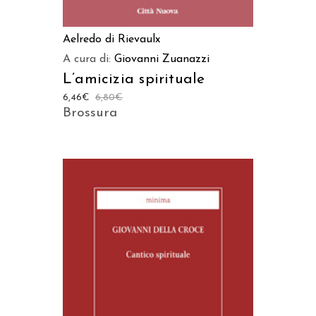
Aelredo di Rievaulx
A cura di:
Giovanni Zuanazzi
L’amicizia spirituale
6,46
€
6,80
€
Brossura
AGGIUNGI AL CARRELLO