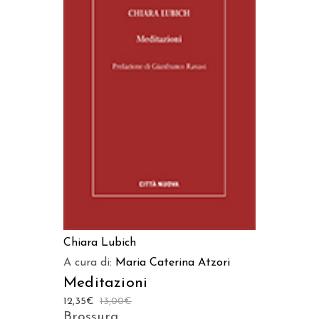
AGGIUNGI AL CARRELLO
Chiara Lubich
A cura di:
Maria Caterina Atzori
Meditazioni
12,35
€
13,00
€
Brossura