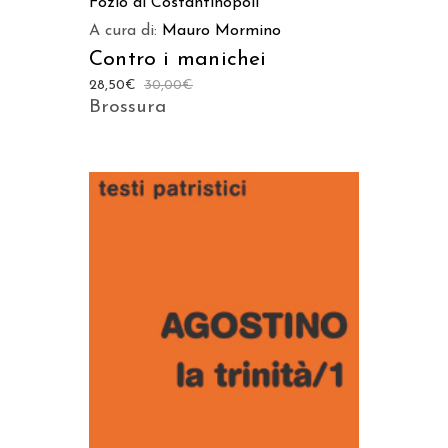
Fozio di Costantinopoli
A cura di:
Mauro Mormino
Contro i manichei
28,50
€
30,00
€
Brossura
AGGIUNGI AL CARRELLO