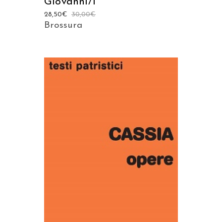
Giovanni/1
28,50
€
30,00
€
Brossura
AGGIUNGI AL CARRELLO