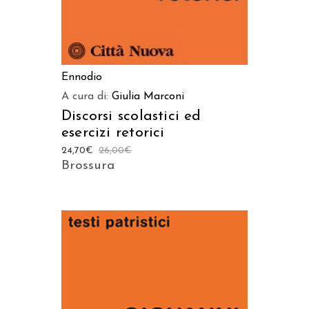
Ennodio
A cura di:
Giulia Marconi
Discorsi scolastici ed
esercizi retorici
24,70
€
26,00
€
Brossura