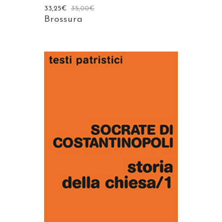
33,25
€
35,00
€
Brossura
AGGIUNGI AL CARRELLO