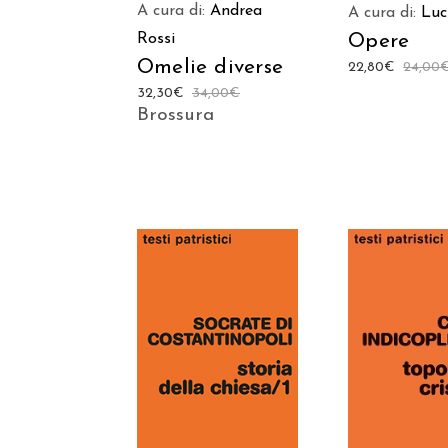
A cura di:
Andrea
A cura di:
Luc
Opere
Rossi
Omelie diverse
22,80
€
24,00
32,30
€
34,00
€
Brossura
AGGIUNGI
AGGIUNGI AL
CARREL
CARRELLO