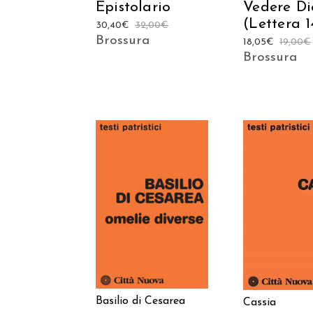
Epistolario
Vedere Di
(Lettera 1
30,40
€
32,00
€
Brossura
18,05
€
19,00
€
Brossura
AGGIUNGI AL
AGGIUNGI
CARRELLO
CARREL
Basilio di Cesarea
Cassia