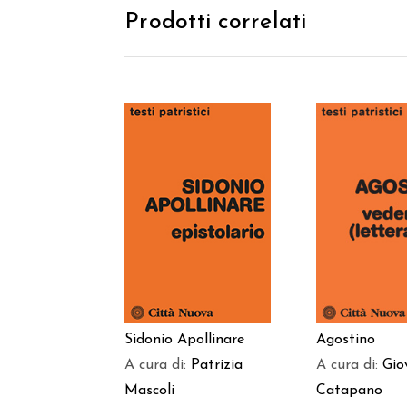
Prodotti correlati
AGGIUNGI AL
AGGIUNGI
CARRELLO
CARREL
Sidonio Apollinare
Agostino
A cura di:
Patrizia
A cura di:
Gio
Mascoli
Catapano