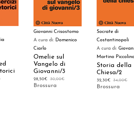
Giovanni Crisostomo
Socrate di
lia
A cura di:
Domenico
Costantinopoli
Ciarlo
A cura di:
Giovan
Omelie sul
Martino Piccolin
 ed
Vangelo di
Storia della
torici
Giovanni/3
Chiesa/2
€
28,50
€
30,00
€
32,30
€
34,00
€
Brossura
Brossura