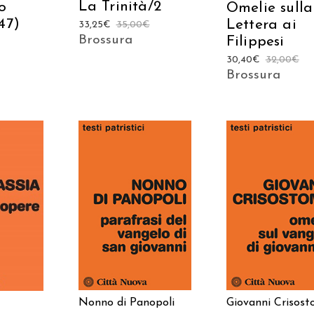
La Trinità/2
o
Omelie sulla
47)
Lettera ai
33,25
€
35,00
€
Brossura
Filippesi
30,40
€
32,00
€
Brossura
 AL
AGGIUNGI AL
AGGIUNGI AL
LO
CARRELLO
CARRELLO
Nonno di Panopoli
Giovanni Crisos