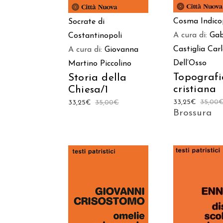
Cosma Indico
Socrate di
A cura di:
Gab
Costantinopoli
Castiglia
Car
A cura di:
Giovanna
Dell’Osso
Martino Piccolino
Topografi
Storia della
cristiana
Chiesa/1
33,25
€
35,00
33,25
€
35,00
€
Brossura
AGGIUNGI AL
AGGIUNGI
CARRELLO
CARREL