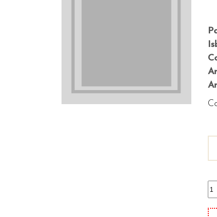
P
Is
Co
A
An
Co
Il
sa
qu