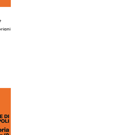
e
riani