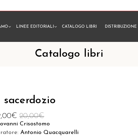
IAMO
LINEE EDITORIALI
CATALOGO LIBRI
DISTRIBUZIONE
N
Catalogo libri
l sacerdozio
9,00
€
20,00
€
iovanni Crisostomo
uratore:
Antonio Quacquarelli