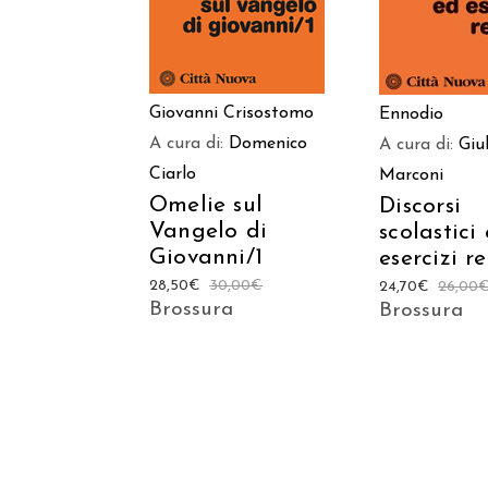
Giovanni Crisostomo
Ennodio
A cura di:
Domenico
A cura di:
Giu
Ciarlo
Marconi
Omelie sul
Discorsi
Vangelo di
scolastici
Giovanni/1
esercizi re
28,50
€
30,00
€
24,70
€
26,00
Brossura
Brossura