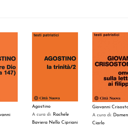
AGGIUNGI AL
 AL
AGGIUNGI AL
CARRELLO
LO
CARRELLO
Agostino
Giovanni Crisos
A cura di:
Rachele
vanni
A cura di:
Domen
Baviera
Nello Cipriani
Ciarlo