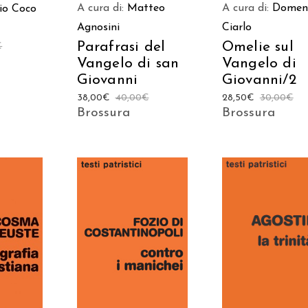
A cura di:
Matteo
A cura di:
Domen
io Coco
Agnosini
Ciarlo
Parafrasi del
Omelie sul
€
Vangelo di san
Vangelo di
Giovanni
Giovanni/2
38,00
€
40,00
€
28,50
€
30,00
€
Brossura
Brossura
AGGIUNGI AL
 AL
AGGIUNGI AL
CARRELLO
LO
CARRELLO