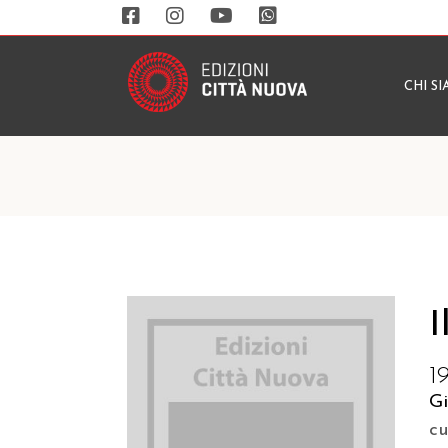
CHI S
I
1
G
c