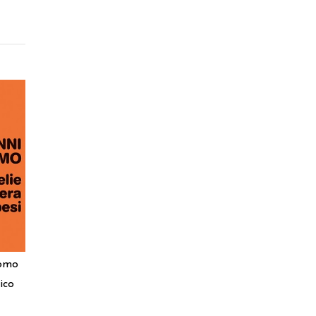
tomo
ico