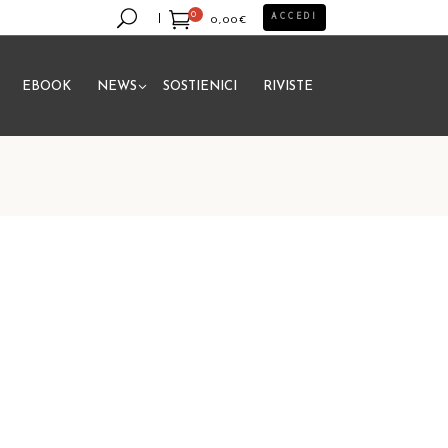
0
ACCEDI
0,00
€
EBOOK
NEWS
SOSTIENICI
RIVISTE
essun prodotto nel carrello.