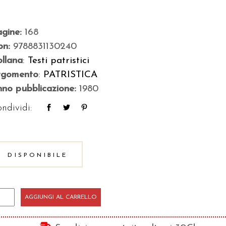
agine:
168
bn:
9788831130240
llana
:
Testi patristici
rgomento
:
PATRISTICA
no pubblicazione:
1980
ndividi:
DISPONIBILE
AGGIUNGI AL CARRELLO
cerdozio
antità