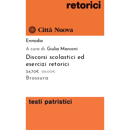
Ennodio
A cura di:
Giulia Marconi
Discorsi scolastici ed
esercizi retorici
24,70
€
26,00
€
Brossura