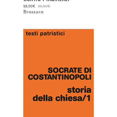
28,50
€
30,00
€
Brossura
AGGIUNGI AL CARRELLO