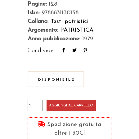
Pagine:
128
Isbn:
9788831130158
Collana
:
Testi patristici
Argomento
:
PATRISTICA
Anno pubblicazione:
1979
Condividi:
DISPONIBILE
Fine,
AGGIUNGI AL CARRELLO
professione
e
Spedizione gratuita
perfezione
oltre i 30€!
del