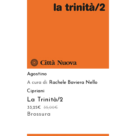
AGGIUNGI AL CARRELLO
Agostino
A cura di:
Rachele Baviera
Nello
Cipriani
La Trinità/2
33,25
€
35,00
€
Brossura