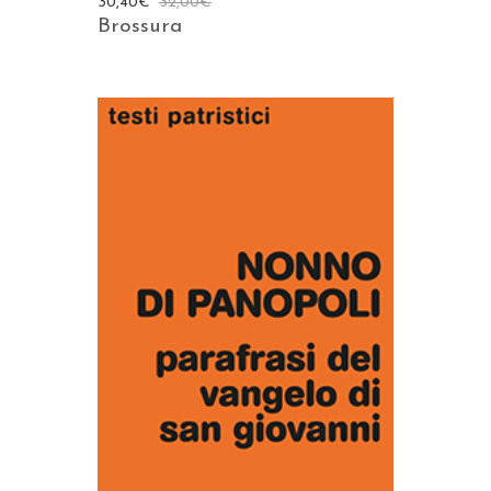
30,40
€
32,00
€
Brossura
AGGIUNGI AL CARRELLO