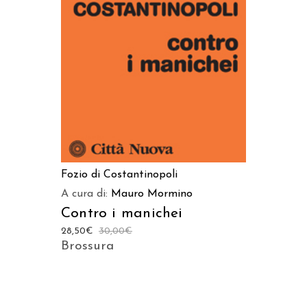
AGGIUNGI AL CARRELLO
Fozio di Costantinopoli
A cura di:
Mauro Mormino
Contro i manichei
28,50
€
30,00
€
Brossura