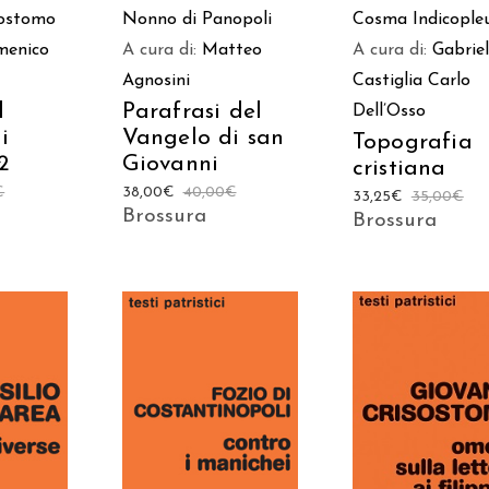
sostomo
Nonno di Panopoli
Cosma Indicople
menico
A cura di:
Matteo
A cura di:
Gabrie
Agnosini
Castiglia
Carlo
l
Parafrasi del
Dell’Osso
i
Vangelo di san
Topografia
2
Giovanni
cristiana
€
38,00
€
40,00
€
33,25
€
35,00
€
Brossura
Brossura
 AL
AGGIUNGI AL
AGGIUNGI AL
LO
CARRELLO
CARRELLO