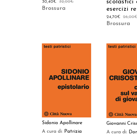
scolastici
30,40
€
32,00
€
Brossura
esercizi re
24,70
€
26,00
Brossura
AGGIUNGI AL
AGGIUNGI
CARRELLO
CARREL
Sidonio Apollinare
Giovanni Cri
A cura di:
Patrizia
A cura di:
Do