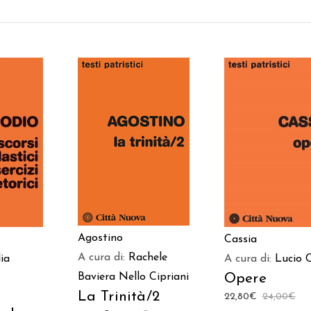
AGGIUNGI AL
 AL
AGGIUNGI AL
CARRELLO
LO
CARRELLO
Agostino
Cassia
A cura di:
Rachele
lia
A cura di:
Lucio 
Opere
Baviera
Nello Cipriani
La Trinità/2
22,80
€
24,00
€