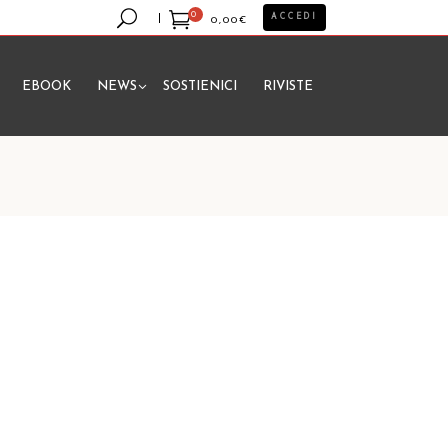
0
ACCEDI
0,00
€
EBOOK
NEWS
SOSTIENICI
RIVISTE
essun prodotto nel carrello.