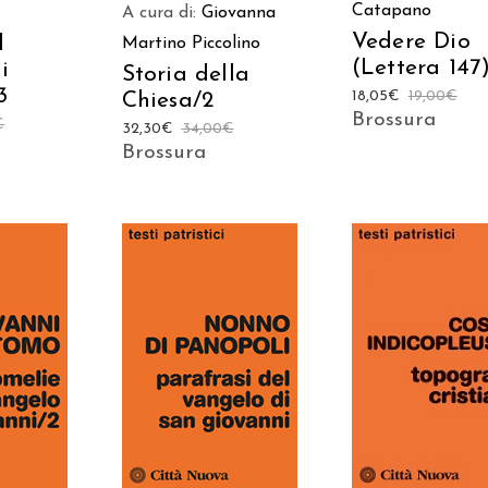
Catapano
A cura di:
Giovanna
Vedere Dio
l
Martino Piccolino
(Lettera 147
i
Storia della
3
18,05
€
19,00
€
Chiesa/2
Brossura
€
32,30
€
34,00
€
Brossura
 AL
AGGIUNGI AL
AGGIUNGI AL
LO
CARRELLO
CARRELLO