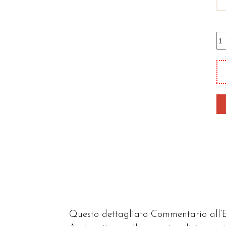
C
al
qu
Questo dettagliato Commentario all’E