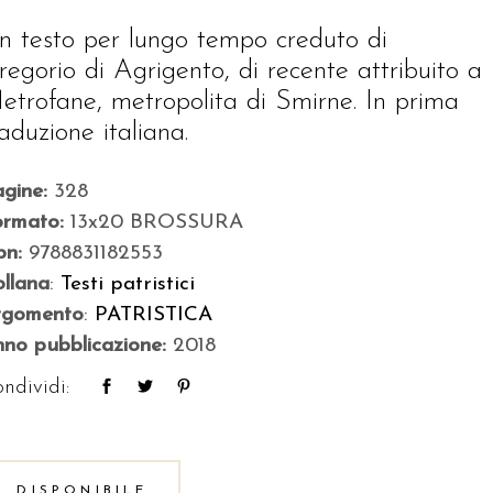
n testo per lungo tempo creduto di
regorio di Agrigento, di recente attribuito a
etrofane, metropolita di Smirne. In prima
raduzione italiana.
agine:
328
ormato:
13x20 BROSSURA
bn:
9788831182553
llana
:
Testi patristici
rgomento
:
PATRISTICA
no pubblicazione:
2018
ndividi:
DISPONIBILE