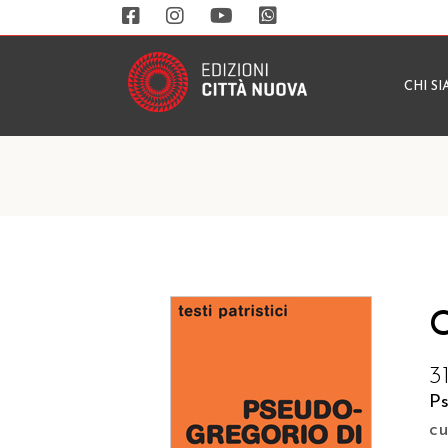
CHI S
C
3
P
c