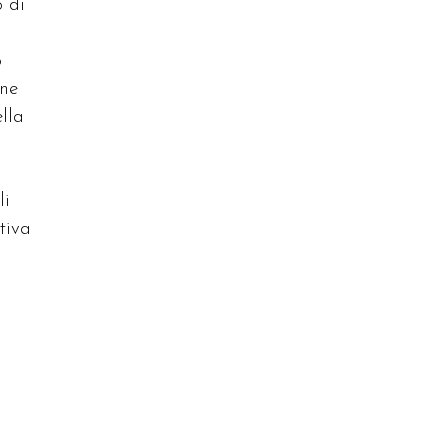
o di
o
one
ella
li
tiva