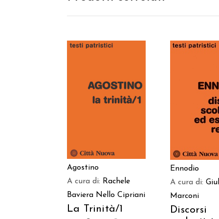
AGGIUNGI AL
AGGIUNGI
CARRELLO
CARREL
Agostino
Ennodio
A cura di:
Rachele
A cura di:
Giu
Baviera
Nello Cipriani
Marconi
La Trinità/1
Discorsi