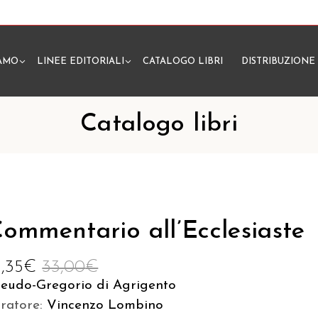
IAMO
LINEE EDITORIALI
CATALOGO LIBRI
DISTRIBUZIONE
N
Catalogo libri
ommentario all’Ecclesiaste
1,35
€
33,00
€
seudo-Gregorio di Agrigento
uratore:
Vincenzo Lombino