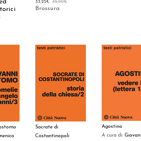
 ed
33,25
€
35,00
€
Brossura
torici
€
AGGIUNGI AL
 AL
AGGIUNGI AL
CARRELLO
LO
CARRELLO
Agostino
sostomo
Socrate di
A cura di:
Giovan
menico
Costantinopoli