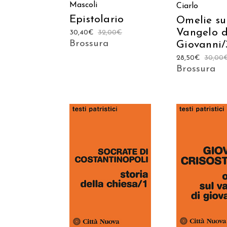
Mascoli
Ciarlo
Epistolario
Omelie su
Vangelo d
30,40
€
32,00
€
Brossura
Giovanni/
28,50
€
30,00
Brossura
AGGIUNGI
AGGIUNGI AL
CARREL
CARRELLO