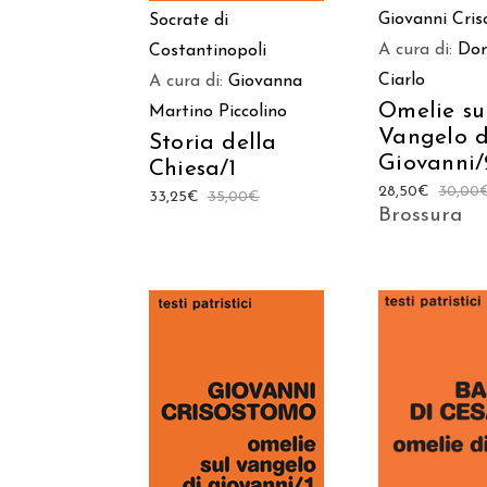
Giovanni Cri
Socrate di
A cura di:
Do
Costantinopoli
Ciarlo
A cura di:
Giovanna
Omelie su
Martino Piccolino
Vangelo d
Storia della
Giovanni/
Chiesa/1
28,50
€
30,00
33,25
€
35,00
€
Brossura
AGGIUNGI AL
AGGIUNGI
CARRELLO
CARREL