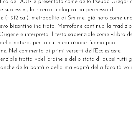
ritica del 2007 è presentato come dello Pseudo-Gregori
successivi, la ricerca filologica ha permesso di
e († 912 ca.), metropolita di Smirne, già noto come un
’evo bizantino inoltrato, Metrofane continua la tradizi
 Origene e interpreta il testo sapienziale come «libro d
 della natura, per la cui meditazione l’uomo può
ne. Nel commento ai primi versetti dell’Ecclesiaste,
nziale tratta «dell’ordine e dello stato di quasi tutti g
 anche della bontà o della malvagità della facoltà voli