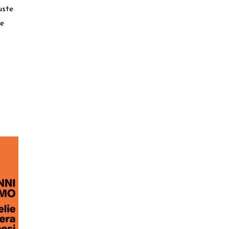
uste
le