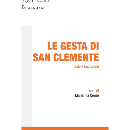
23,66
€
24,90
€
Brossura
AGGIUNGI AL CARRELLO