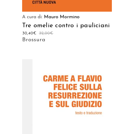
A cura di:
Mauro Mormino
Tre omelie contro i pauliciani
30,40
€
32,00
€
Brossura
AGGIUNGI AL CARRELLO