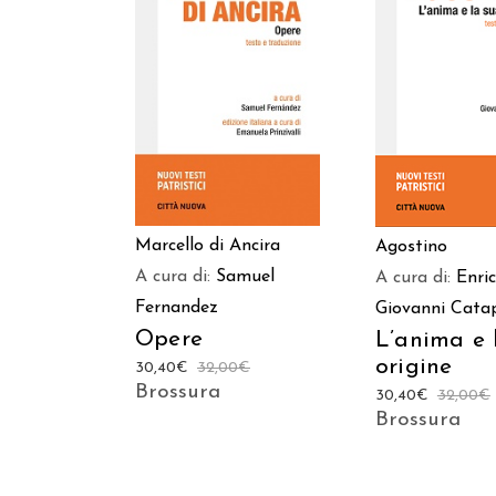
AGGIUNGI AL CARRELLO
AGGIUNGI AL C
Marcello di Ancira
Agostino
A cura di:
Samuel
A cura di:
Enri
Fernandez
Giovanni Cata
Opere
L’anima e 
origine
30,40
€
32,00
€
Brossura
30,40
€
32,00
€
Brossura