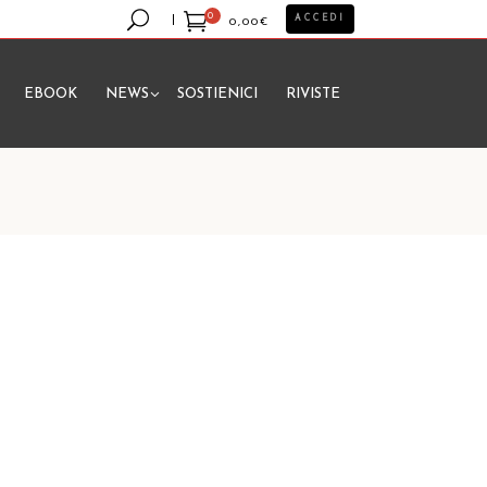
0
ACCEDI
0,00
€
EBOOK
NEWS
SOSTIENICI
RIVISTE
essun prodotto nel carrello.