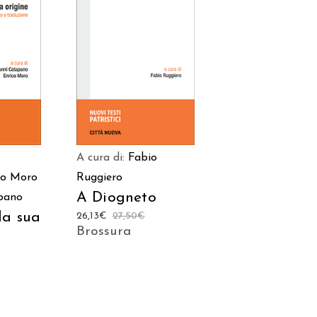
ARRELLO
AGGIUNGI AL CARRELLO
A cura di:
Fabio
co Moro
Ruggiero
A Diogneto
pano
la sua
26,13
€
27,50
€
Brossura