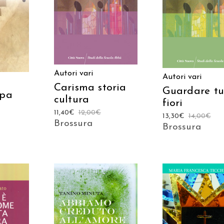
AGGIUNGI AL CARRELLO
AGGIUNGI AL CAR
ARRELLO
Autori vari
Autori vari
Carisma storia
Guardare tut
apa
cultura
fiori
11,40
€
12,00
€
13,30
€
14,00
€
Brossura
Brossura