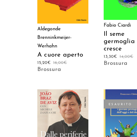
Fabio Ciardi
Aldegonde
Il seme
Brenninkmeijer-
germoglia
Werhahn
cresce
A cuore aperto
13,30
€
14,00
€
15,20
€
16,00
€
Brossura
Brossura
ESAURITO
AGGIUNGI AL CARRELLO
LEGGI TUT