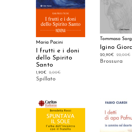
Tommaso Sorg
Maria Pacini
Igino Gior
I frutti e i doni
20,90
€
22,00
€
dello Spirito
Brossura
Santo
1,90
€
2,00
€
Spillato