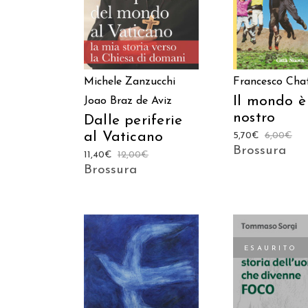
Francesco Cha
Michele Zanzucchi
Il mondo è
Joao Braz de Aviz
nostro
Dalle periferie
al Vaticano
5,70
€
6,00
€
Brossura
11,40
€
12,00
€
Brossura
ESAURITO
LEGGI TUT
AGGIUNGI AL CARRELLO