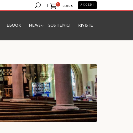
0
ACCEDI
0,00
€
EBOOK
NEWS
SOSTIENICI
RIVISTE
essun prodotto nel carrello.