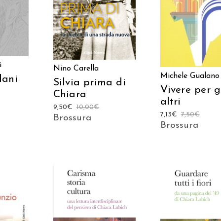
i
Nino Carella
Michele Gualano
dani
Silvia prima di
Vivere per g
Chiara
altri
9,50
€
10,00
€
7,13
€
7,50
€
Brossura
Brossura