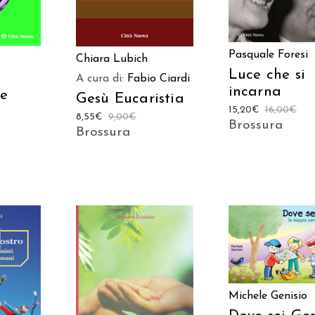
Pasquale Foresi
Chiara Lubich
Luce che si
A cura di:
Fabio Ciardi
incarna
 e
Gesù Eucaristia
15,20
€
16,00
€
8,55
€
9,00
€
Brossura
Brossura
AGGIUNGI AL CAR
Michele Genisio
TO
AGGIUNGI AL CARRELLO