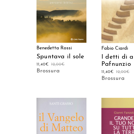
AGGIUNGI AL CARRELLO
AGGIUNGI AL C
Benedetta Rossi
Fabio Ciardi
Spuntava il sole
I detti di 
Pafnunzio
11,40
€
12,00
€
Brossura
11,40
€
12,00
€
Brossura
AGGIUNGI AL CARRELLO