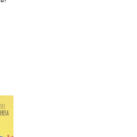
sù?
ragazzi
patristica
narrativa
letteratura spirituale
grandi opere
formazione cristiana e
liturgia
catalogo storico
bibbia
attualita'
RELLO