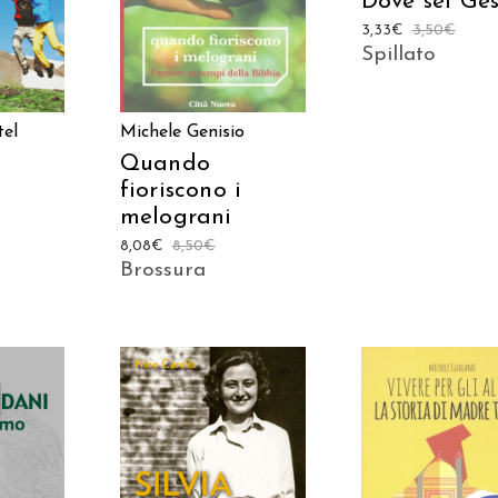
Dove sei Ge
3,33
€
3,50
€
Spillato
tel
Michele Genisio
Quando
fioriscono i
melograni
8,08
€
8,50
€
Brossura
TO
AGGIUNGI AL CARRELLO
AGGIUNGI AL CAR