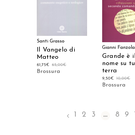
AGGIUNGI AL C
Santi Grasso
Gianni Fanzola
Il Vangelo di
Grande è i
Matteo
nome su tu
61,75
€
65,00
€
terra
Brossura
9,50
€
10,00
€
Brossura
1
2
3
…
8
9