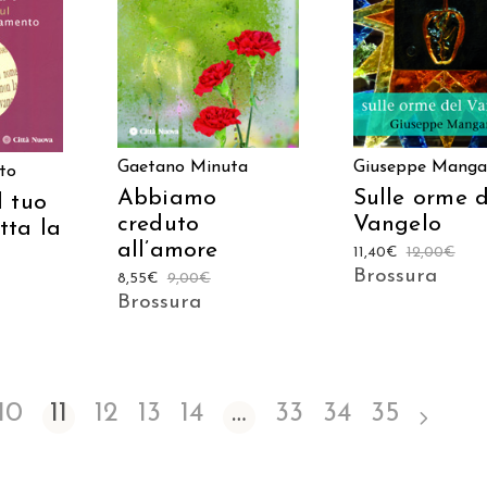
AGGIUNGI AL CARRELLO
AGGIUNGI AL CAR
ARRELLO
Gaetano Minuta
Giuseppe Manga
to
Abbiamo
Sulle orme d
l tuo
creduto
Vangelo
tta la
all’amore
11,40
€
12,00
€
Brossura
8,55
€
9,00
€
Brossura
10
11
12
13
14
…
33
34
35