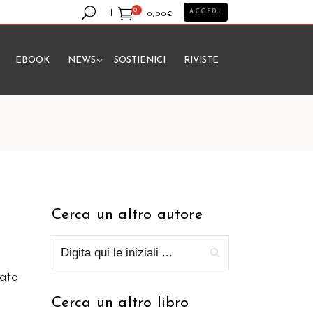
0
ACCEDI
0,00
€
EBOOK
NEWS
SOSTIENICI
RIVISTE
essun prodotto nel carrello.
Cerca un altro autore
nato
Cerca un altro libro