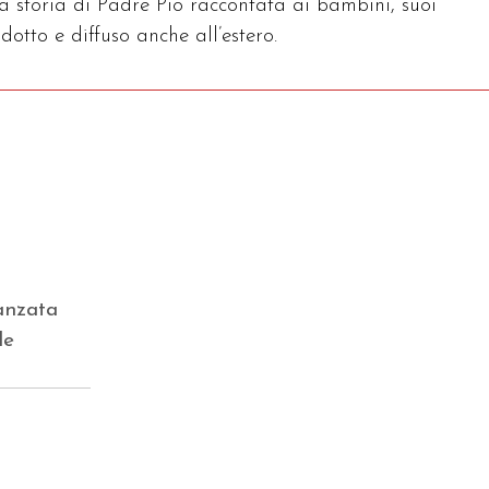
a storia di Padre Pio raccontata ai bambini, suoi
adotto e diffuso anche all’estero.
anzata
le