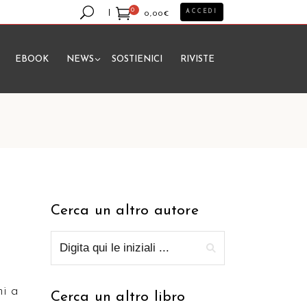
0
ACCEDI
0,00
€
EBOOK
NEWS
SOSTIENICI
RIVISTE
essun prodotto nel carrello.
Cerca un altro autore
ni a
Cerca un altro libro