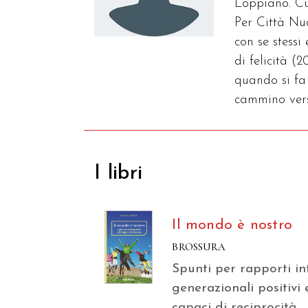
Loppiano. Cu
Per Città Nu
con se stessi
di felicità (
quando si fa 
cammino verso
I libri
Il mondo è nostro
BROSSURA
Spunti per rapporti in
generazionali positivi 
capaci di reciprocità.