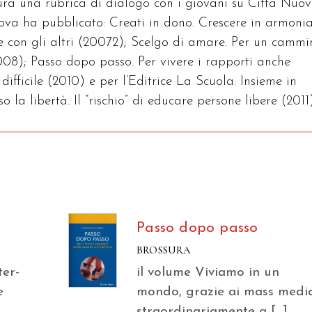
ra una rubrica di dialogo con i giovani su Città Nuov
ova ha pubblicato: Creati in dono. Crescere in armoni
 e con gli altri (20072); Scelgo di amare. Per un camm
2008); Passo dopo passo. Per vivere i rapporti anche
difficile (2010) e per l’Editrice La Scuola: Insieme in
 la libertà. Il “rischio” di educare persone libere (2011)
Passo dopo passo
BROSSURA
ter-
il volume Viviamo in un
e
mondo, grazie ai mass media
straordinariamente a […]