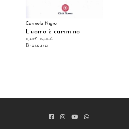
Carmelo Nigro
L’uomo è cammino
11,40
€
12,00
€
Brossura