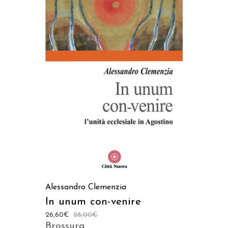
AGGIUNGI AL CARRELLO
Alessandro Clemenzia
In unum con-venire
26,60
€
28,00
€
Brossura