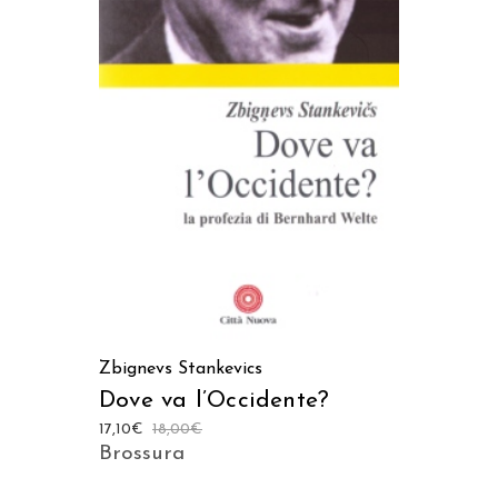
LEGGI TUTTO
Zbignevs Stankevics
Dove va l’Occidente?
17,10
€
18,00
€
Brossura