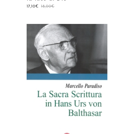
17,10
€
18,00
€
AGGIUNGI AL CARRELLO