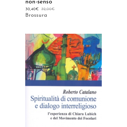
non-senso
30,40
€
32,00
€
Brossura
AGGIUNGI AL CARRELLO