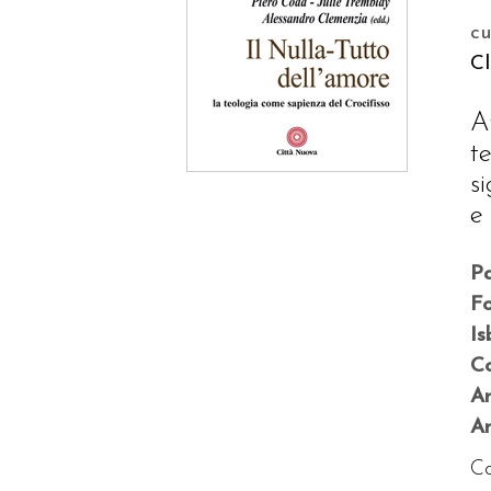
c
C
A
t
s
e
P
F
Is
Co
A
An
Co