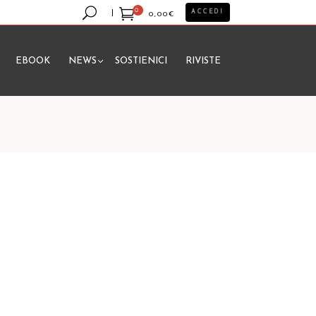
0
ACCEDI
0,00
€
EBOOK
NEWS
SOSTIENICI
RIVISTE
essun prodotto nel carrello.