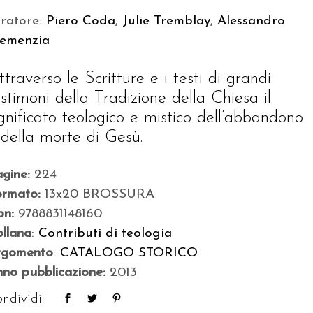
uratore:
Piero Coda
,
Julie Tremblay
,
Alessandro
lemenzia
ttraverso le Scritture e i testi di grandi
estimoni della Tradizione della Chiesa il
ignificato teologico e mistico dell’abbandono
 della morte di Gesù.
agine:
224
ormato:
13x20 BROSSURA
bn:
9788831148160
llana
:
Contributi di teologia
rgomento
:
CATALOGO STORICO
no pubblicazione:
2013
ndividi: