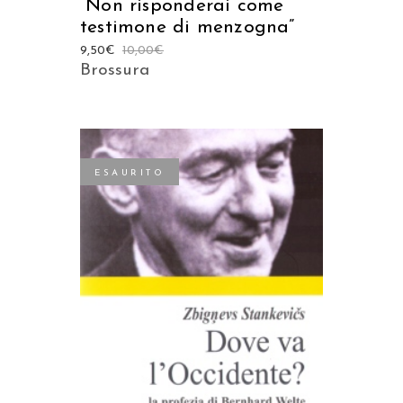
“Non risponderai come
testimone di menzogna”
9,50
€
10,00
€
Brossura
ESAURITO
LEGGI TUTTO