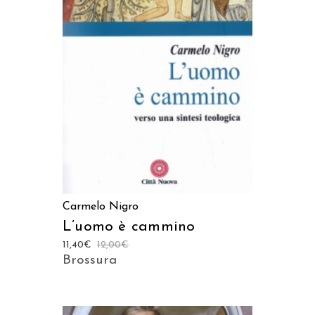
LEGGI TUTTO
Carmelo Nigro
L’uomo è cammino
11,40
€
12,00
€
Brossura