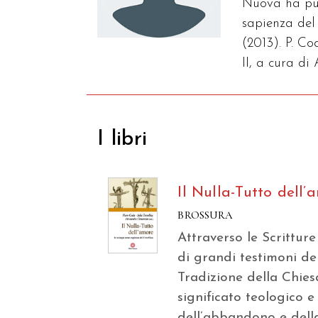
Nuova ha pub
sapienza del 
(2013). P. Co
II, a cura di
I libri
Il Nulla-Tutto dell’
BROSSURA
Attraverso le Scritture 
di grandi testimoni de
Tradizione della Chiesa
significato teologico e
dell’abbandono e dell