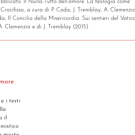
blicato: Il Nulla-Tutto dell’amore. La teologia come
Crocifisso, a cura di P. Coda, J. Tremblay, A. Clemenzi
da, Il Concilio della Misericordia. Sui sentieri del Vatic
 A. Clemenzia e di J. Tremblay (2015).
amore
e i testi
lla
 il
 mistico
a morte