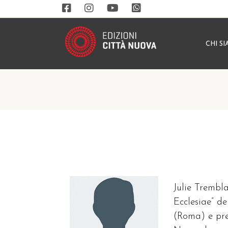
CHI S
Julie Trembl
Ecclesiae” d
(Roma) e pres