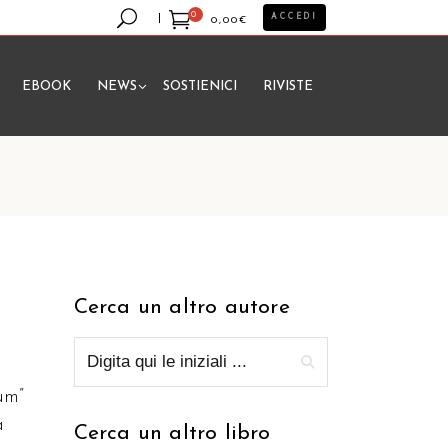
0
ACCEDI
0,00
€
EBOOK
NEWS
SOSTIENICI
RIVISTE
essun prodotto nel carrello.
Cerca un altro autore
um”
à
Cerca un altro libro