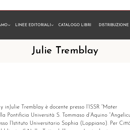
IAMO
LINEE EDITORIALI
CATALOGO LIBRI
DISTRIBUZIONE
N
Julie Tremblay
ay inJulie Tremblay è docente presso l’ISSR “Mater
ella Pontificia Università S. Tommaso d’Aquino “Angelic
so l’Istituto Universitario Sophia (Loppiano). Per Citt