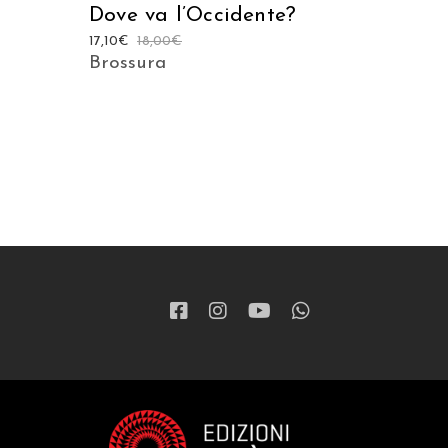
Dove va l’Occidente?
17,10
€
18,00
€
Brossura