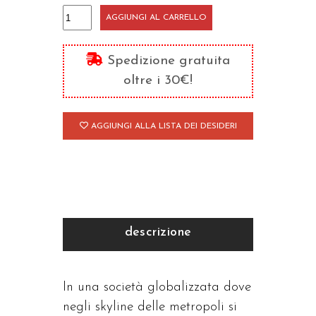
Spiritualità
AGGIUNGI AL CARRELLO
di
comunione
Spedizione gratuita
e
oltre i 30€!
dialogo
interreligioso
AGGIUNGI ALLA LISTA DEI DESIDERI
quantità
descrizione
In una società globalizzata dove
negli skyline delle metropoli si