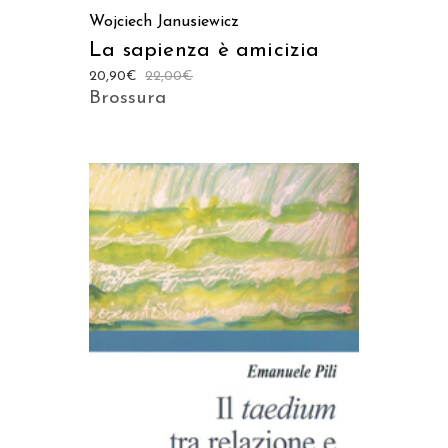
Wojciech Janusiewicz
La sapienza è amicizia
20,90
€
22,00
€
Brossura
AGGIUNGI AL CARRELLO