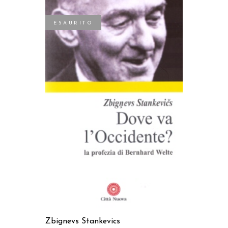
ESAURITO
LEGGI TUTTO
Zbignevs Stankevics