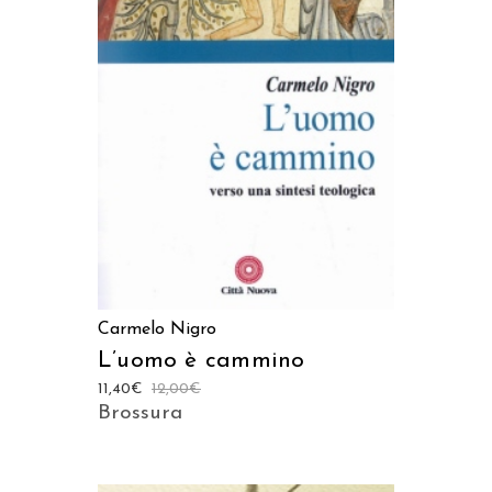
LEGGI TUTTO
Carmelo Nigro
L’uomo è cammino
11,40
€
12,00
€
Brossura