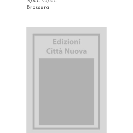
19,00
€
20,00
€
Brossura
AGGIUNGI AL CARRELLO