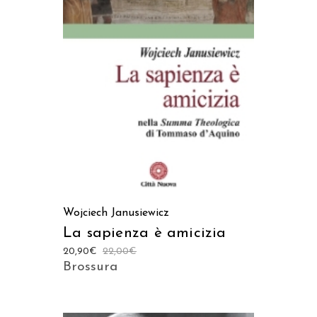
LEGGI TUTTO
Wojciech Janusiewicz
La sapienza è amicizia
20,90
€
22,00
€
Brossura