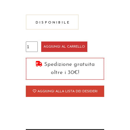
DISPONIBILE
In
AGGIUNGI AL CARRELLO
unum
con-
Spedizione gratuita
venire
oltre i 30€!
quantità
AGGIUNGI ALLA LISTA DEI DESIDERI