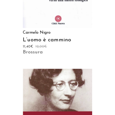
Carmelo Nigro
L’uomo è cammino
11,40
€
12,00
€
Brossura