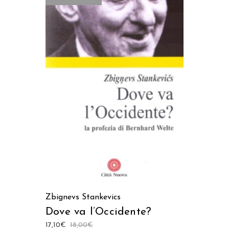
LEGGI TUTTO
Zbignevs Stankevics
Dove va l’Occidente?
17,10
€
18,00
€