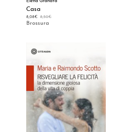
Elena Granata
Casa
8,08
€
8,50
€
Brossura
AGGIUNGI AL CARRELLO