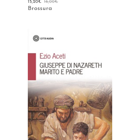
15,20
€
16,00
€
Brossura
AGGIUNGI AL CARRELLO