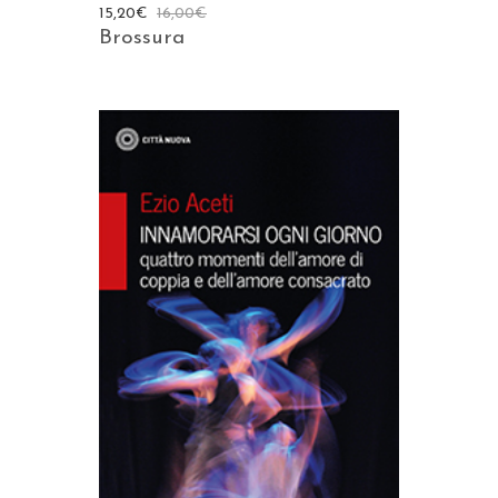
15,20
€
16,00
€
Brossura
AGGIUNGI AL CARRELLO