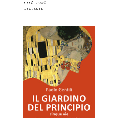
8,55
€
9,00
€
Brossura
AGGIUNGI AL CARRELLO