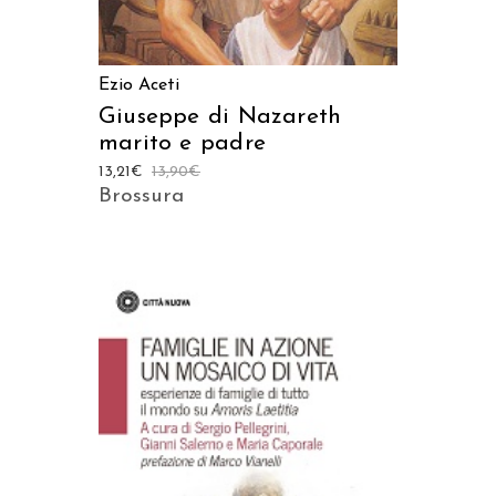
Ezio Aceti
Giuseppe di Nazareth
marito e padre
13,21
€
13,90
€
Brossura