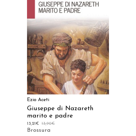
AGGIUNGI AL CARRELLO
Ezio Aceti
Giuseppe di Nazareth
marito e padre
13,21
€
13,90
€
Brossura