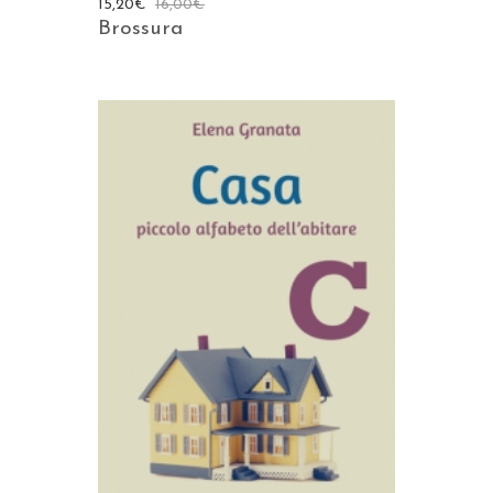
15,20
€
16,00
€
Brossura
AGGIUNGI AL CARRELLO