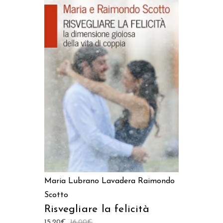
AGGIUNGI AL CARRELLO
Maria Lubrano Lavadera
Raimondo
Scotto
Risvegliare la felicità
15,20
€
16,00
€