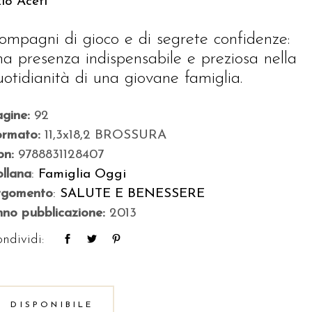
io Aceti
ompagni di gioco e di segrete confidenze:
na presenza indispensabile e preziosa nella
uotidianità di una giovane famiglia.
agine:
92
ormato:
11,3x18,2 BROSSURA
bn:
9788831128407
llana
:
Famiglia Oggi
rgomento
:
SALUTE E BENESSERE
no pubblicazione:
2013
ndividi:
DISPONIBILE