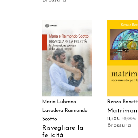
Brossura
AGGIUNGI AL
AGGIUNGI
CARRELLO
CARREL
Maria Lubrano
Renzo Bonett
Matrimon
Lavadera
Raimondo
11,40
€
12,00
€
Scotto
Brossura
Risvegliare la
felicità