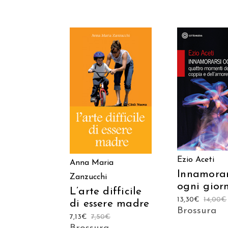
AGGIUNGI
AGGIUNGI AL
CARREL
CARRELLO
Ezio Aceti
Anna Maria
Innamorar
Zanzucchi
ogni gior
L’arte difficile
13,30
€
14,00
€
di essere madre
Brossura
7,13
€
7,50
€