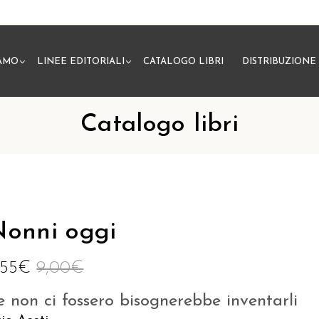
IAMO
LINEE EDITORIALI
CATALOGO LIBRI
DISTRIBUZIONE
N
Catalogo libri
onni oggi
,55
€
9,00
€
e non ci fossero bisognerebbe inventarli