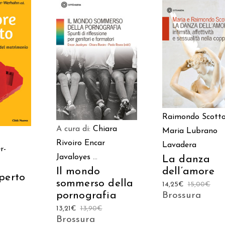
AGGIUNGI AL
AGGIUNGI AL
 AL
CARRELLO
CARRELLO
LO
Raimondo Scott
A cura di:
Chiara
Maria Lubrano
Rivoiro
Encar
Lavadera
r-
Javaloyes
...
La danza
Il mondo
dell’amore
perto
sommerso della
14,25
€
15,00
€
pornografia
Brossura
13,21
€
13,90
€
Brossura