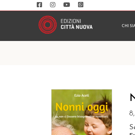
CHI S
N
8
S