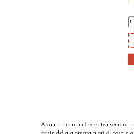
N
o
qu
A causa dei ritmi lavorativi sempre pi
parte della giornata fuori di casa e g