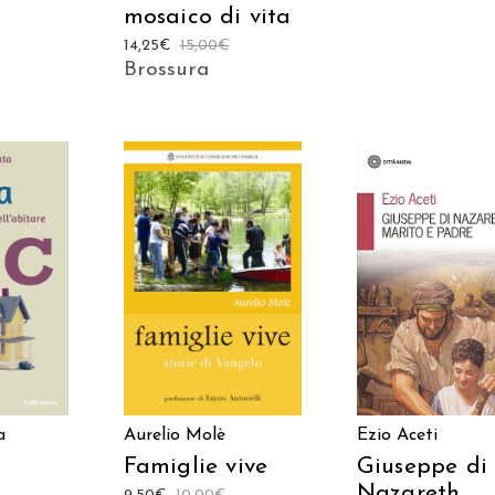
mosaico di vita
14,25
€
15,00
€
Brossura
AGGIUNGI AL
 AL
AGGIUNGI AL
CARRELLO
LO
CARRELLO
Ezio Aceti
a
Aurelio Molè
Giuseppe di
Famiglie vive
Nazareth