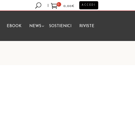
0
ACCEDI
0,00
€
EBOOK
NEWS
SOSTIENICI
RIVISTE
essun prodotto nel carrello.