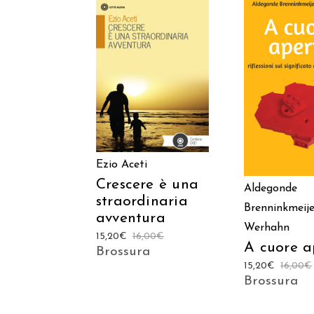
AGGIUNGI AL
AGGIUNGI
CARRELLO
CARREL
Ezio Aceti
Crescere è una
Aldegonde
straordinaria
Brenninkmeije
avventura
Werhahn
15,20
€
16,00
€
A cuore a
Brossura
15,20
€
16,00
€
Brossura