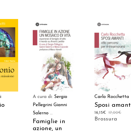
AGGIUNGI AL
 AL
AGGIUNGI AL
CARRELLO
LO
CARRELLO
A cura di:
Sergio
i
Carlo Rocchetta
io
Sposi amant
Pellegrini
Gianni
16,15
€
17,00
€
Salerno
...
Brossura
Famiglie in
azione, un