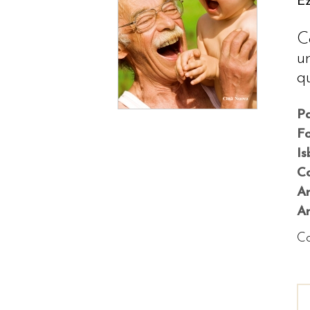
Ez
C
u
q
P
F
Is
Co
A
An
Co