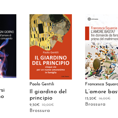
 AL
AGGIUNGI AL
AGGIUNGI AL
LO
CARRELLO
CARRELLO
Paolo Gentili
Francesca Squarc
si
Il giardino del
L’amore bas
no
principio
15,20
€
16,00
€
Brossura
9,50
€
10,00
€
Brossura