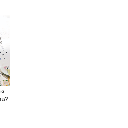
ia
ta?