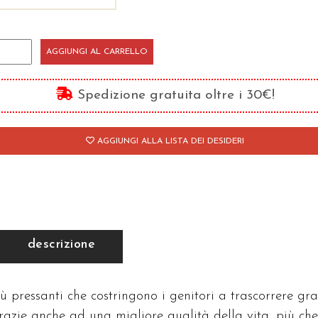
onni
AGGIUNGI AL CARRELLO
ggi
antità
Spedizione gratuita oltre i 30€!
AGGIUNGI ALLA LISTA DEI DESIDERI
descrizione
ù pressanti che costringono i genitori a trascorrere gr
razie anche ad una migliore qualità della vita, più che