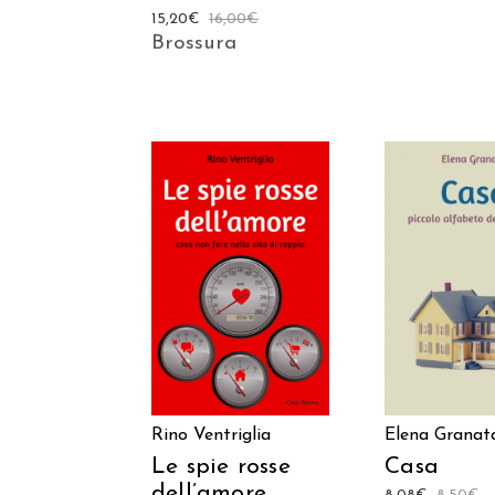
15,20
€
16,00
€
Brossura
AGGIUNGI AL
AGGIUNGI
CARRELLO
CARREL
Rino Ventriglia
Elena Granat
Le spie rosse
Casa
dell’amore