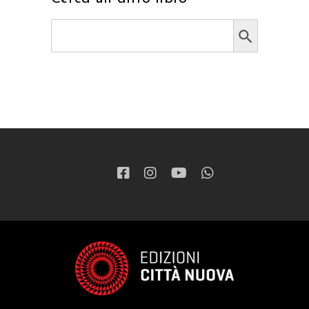
Search Button
Search
for: