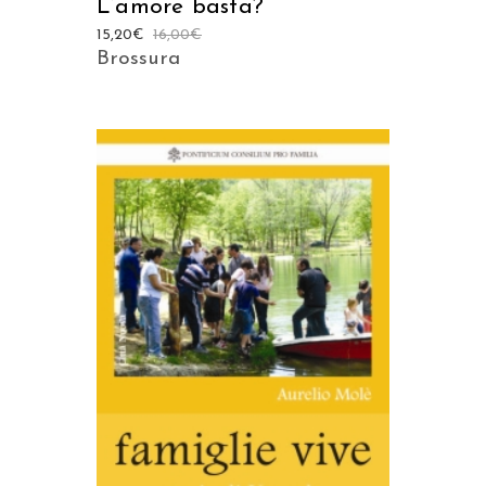
L’amore basta?
15,20
€
16,00
€
Brossura
AGGIUNGI AL CARRELLO