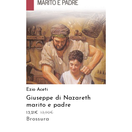
AGGIUNGI AL CARRELLO
Ezio Aceti
Giuseppe di Nazareth
marito e padre
13,21
€
13,90
€
Brossura