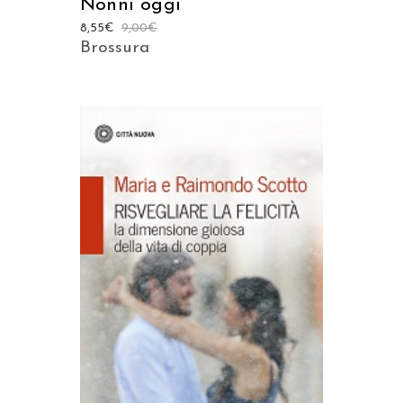
Nonni oggi
8,55
€
9,00
€
Brossura
AGGIUNGI AL CARRELLO