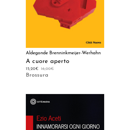
Aldegonde Brenninkmeijer-Werhahn
A cuore aperto
15,20
€
16,00
€
Brossura