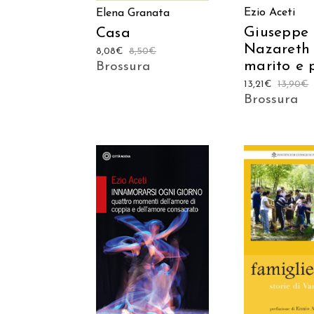
Ezio Aceti
Elena Granata
Giuseppe 
Casa
Nazareth
8,08
€
8,50
€
marito e 
Brossura
13,21
€
13,90
€
Brossura
AGGIUNGI AL
AGGIUNGI
CARRELLO
CARREL