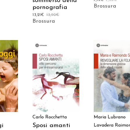
sommerso della
Brossura
pornografia
13,21
€
13,90
€
Brossura
AGGIUNGI AL
 AL
AGGIUNGI AL
CARRELLO
LO
CARRELLO
Maria Lubrano
Carlo Rocchetta
gi
Sposi amanti
Lavadera
Raimo