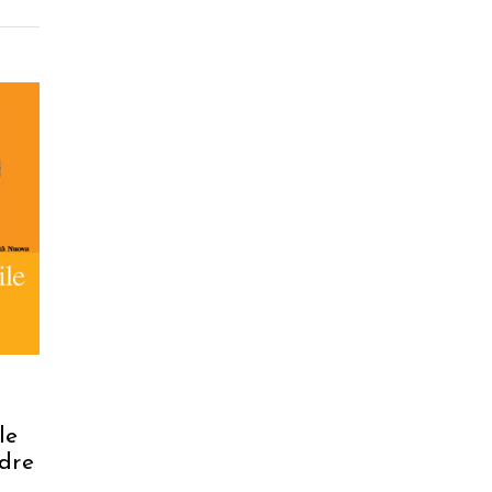
le
dre