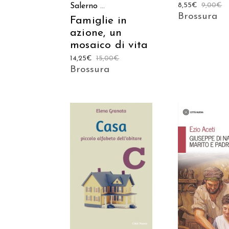
8,55
€
9,00
€
Salerno
...
Brossura
Famiglie in
azione, un
mosaico di vita
14,25
€
15,00
€
Brossura
AGGIUNGI
AGGIUNGI AL
CARREL
CARRELLO