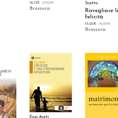
16,15
€
17,00
€
Scotto
Brossura
Risvegliare l
felicità
15,20
€
16,00
€
Brossura
AGGIUNGI AL
 AL
AGGIUNGI AL
CARRELLO
LO
CARRELLO
Ezio Aceti