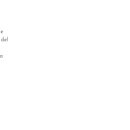
ie
 del
da