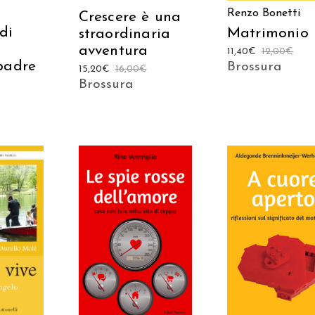
Renzo Bonetti
Crescere è una
di
Matrimonio
straordinaria
avventura
11,40
€
12,00
€
padre
Brossura
15,20
€
16,00
€
Brossura
 AL
AGGIUNGI AL
AGGIUNGI AL
LO
CARRELLO
CARRELLO