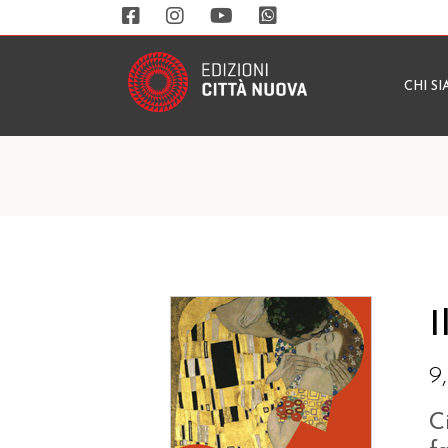
CHI S
I
9
C