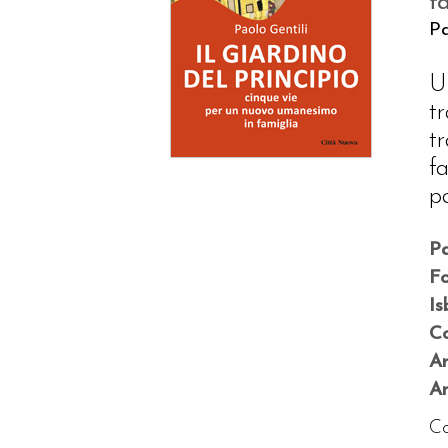
f
Pa
U
tr
t
f
p
P
F
Is
Co
A
An
Co