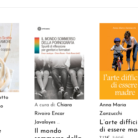
 AL
AGGIUNGI AL
AGGIUNGI AL
LO
CARRELLO
CARRELLO
otto
A cura di:
Chiara
Anna Maria
no
Rivoiro
Encar
Zanzucchi
L’arte diffici
Javaloyes
...
di essere ma
Il mondo
e
7,13
€
7,50
€