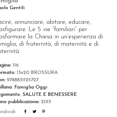
amiglia
olo Gentili
scire, annunciare, abitare, educare,
asfigurare. Le 5 vie “familiari” per
rasformare la Chiesa in un’esperienza di
amiglia, di fraternità, di maternità e di
aternità.
agine:
116
ormato:
13x20 BROSSURA
bn:
9788831125727
llana
:
Famiglia Oggi
rgomento
:
SALUTE E BENESSERE
no pubblicazione:
2015
ndividi: