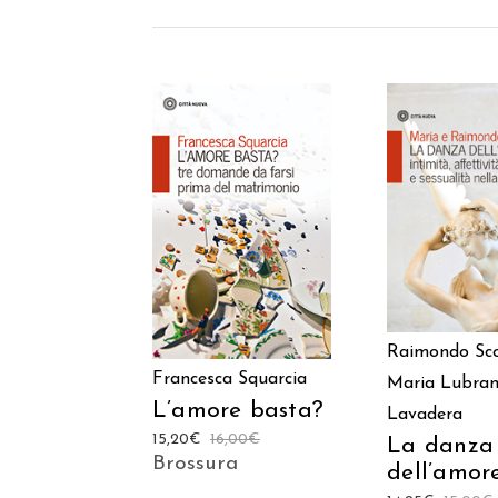
AGGIUNGI
AGGIUNGI AL
CARREL
CARRELLO
Raimondo Sc
Francesca Squarcia
Maria Lubra
L’amore basta?
Lavadera
15,20
€
16,00
€
La danza
Brossura
dell’amor