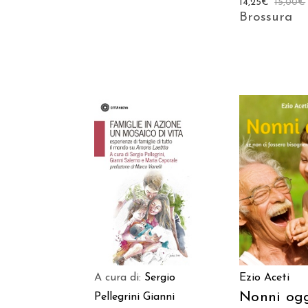
14,25
€
15,00
€
Brossura
AGGIUNGI AL
AGGIUNGI
CARRELLO
CARREL
A cura di:
Sergio
Ezio Aceti
Nonni og
Pellegrini
Gianni