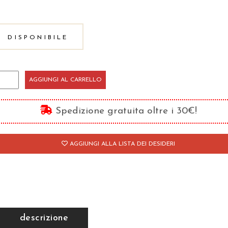
DISPONIBILE
AGGIUNGI AL CARRELLO
ardino
l
Spedizione gratuita oltre i 30€!
incipio
antità
AGGIUNGI ALLA LISTA DEI DESIDERI
descrizione