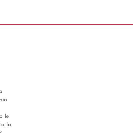
a
nio
o le
o la