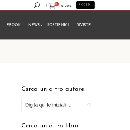
0
ACCEDI
0,00
€
EBOOK
NEWS
SOSTIENICI
RIVISTE
essun prodotto nel carrello.
Cerca un altro autore
Cerca un altro libro