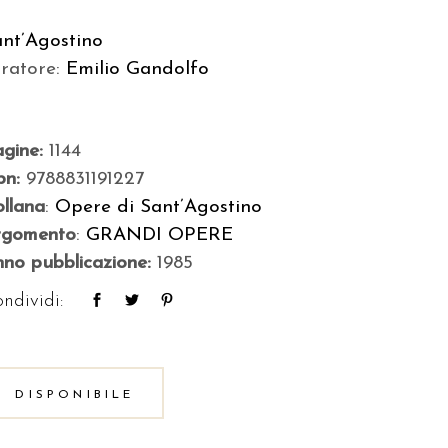
ant’Agostino
uratore:
Emilio Gandolfo
agine:
1144
bn:
9788831191227
llana
:
Opere di Sant’Agostino
rgomento
:
GRANDI OPERE
no pubblicazione:
1985
ndividi:
DISPONIBILE