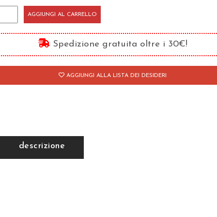
ommento
AGGIUNGI AL CARRELLO
angelo
Spedizione gratuita oltre i 30€!
la
AGGIUNGI ALLA LISTA DEI DESIDERI
rima
istola
an
ovanni
descrizione
antità