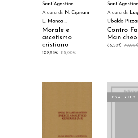
Sant’Agostino
Sant’Agostin
A cura di:
N. Cipriani
A cura di:
Luig
L. Manca
...
Ubaldo Pizza
Morale e
Contro Fa
ascetismo
Manicheo
cristiano
66,50
€
70,00
109,25
€
115,00
€
ESAURITO
AGGIUNGI AL
LEGGI TU
CARRELLO