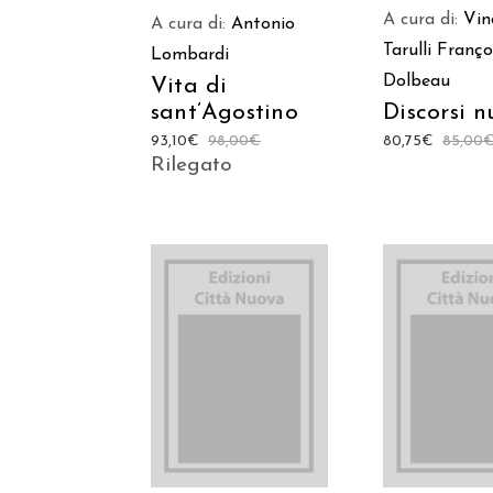
A cura di:
Vin
A cura di:
Antonio
Tarulli
Franço
Lombardi
Dolbeau
Vita di
sant’Agostino
Discorsi n
93,10
€
98,00
€
80,75
€
85,00
Rilegato
AGGIUNGI AL
AGGIUNGI
CARRELLO
CARREL