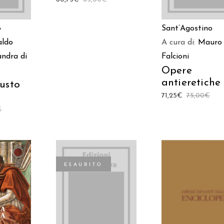
o
Sant’Agostino
ldo
A cura di:
Mauro
andra di
Falcioni
Opere
antieretiche
usto
71,25
€
75,00
€
€
ESAURITO
AGGIUNGI AL
 AL
LEGGI TUTTO
CARRELLO
LO