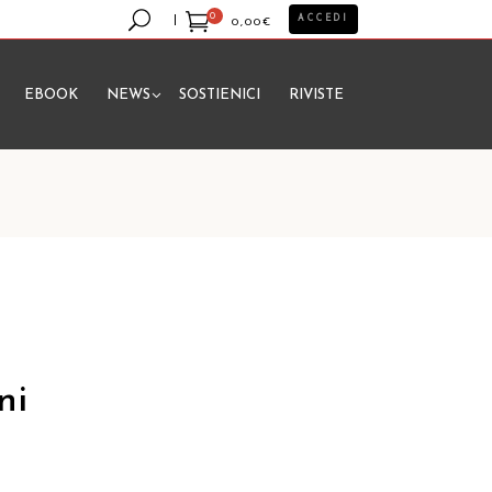
0
ACCEDI
0,00
€
EBOOK
NEWS
SOSTIENICI
RIVISTE
essun prodotto nel carrello.
ni