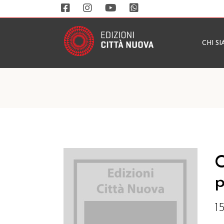
CHI S
C
p
1