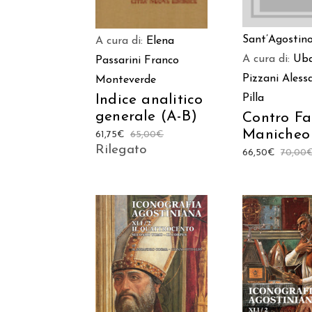
Sant’Agostin
A cura di:
Elena
A cura di:
Uba
Passarini
Franco
Pizzani
Aless
Monteverde
Indice analitico
Pilla
generale (A-B)
Contro Fa
Manicheo
61,75
€
65,00
€
Rilegato
66,50
€
70,00
AGGIUNGI AL
AGGIUNGI
CARRELLO
CARREL