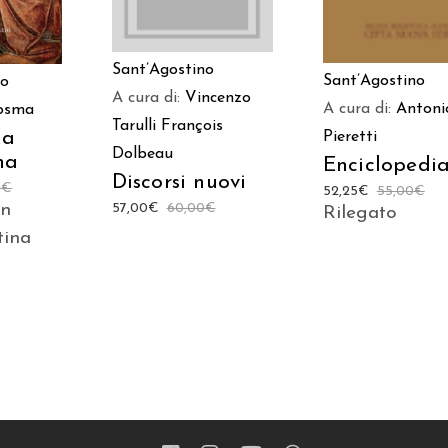
Sant’Agostino
Sant’Agostino
io
A cura di:
Vincenzo
A cura di:
Antoni
Cosma
Tarulli
François
ia
Pieretti
Dolbeau
na
Enciclopedi
Discorsi nuovi
0
€
52,25
€
55,00
€
on
57,00
€
60,00
€
Rilegato
tina