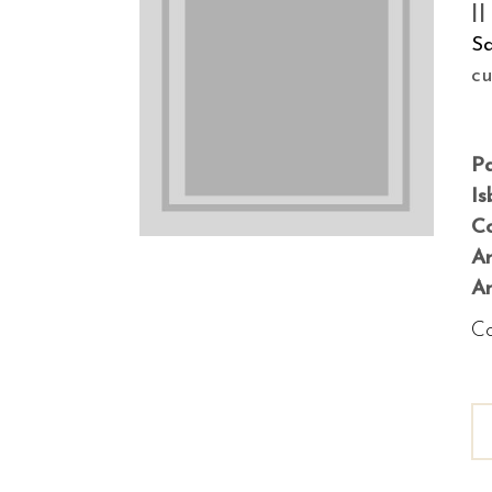
II
S
c
P
Is
Co
A
An
Co