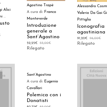
o
Agostino Trapè
Alessandro Cos
i Alici
A cura di:
Franco
Valerio Da Gai
G
ni
...
Monteverde
Pittiglio
usto
Introduzione
Iconografia
generale a
agostiniana
€
Sant’Agostino
91,20
€
96,00
€
Rilegato
52,25
€
55,00
€
Rilegato
AGGIUNGI AL
Sant’Agostino
CARRELLO
A cura di:
Eugenio
AGGIUNGI AL
Cavallari
TTO
CARRELLO
Polemica con i
Donatisti
80,75
€
85,00
€