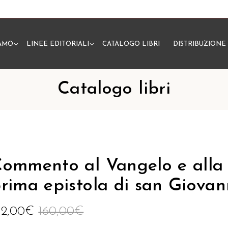
IAMO
LINEE EDITORIALI
CATALOGO LIBRI
DISTRIBUZIONE
N
Catalogo libri
ommento al Vangelo e alla
rima epistola di san Giovan
52,00
€
160,00
€