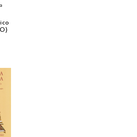
a
tico
-O)