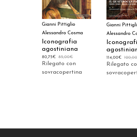
Gianni Pittiglio
Gianni Pittigl
Alessandro Cosma
Alessandro 
Iconografia
Iconograf
agostiniana
agostinia
80,75
€
85,00
€
114,00
€
120,0
Rilegato con
Rilegato c
sovracopertina
sovracoper