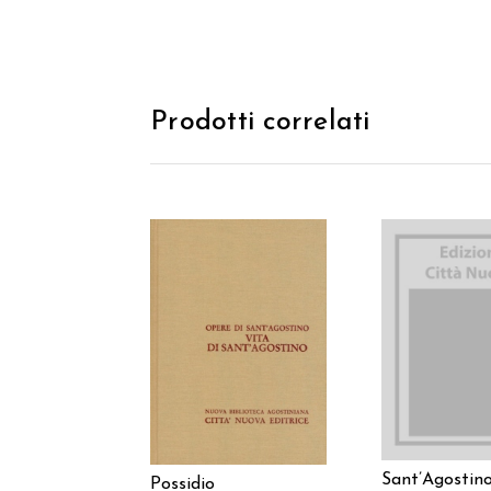
Prodotti correlati
AGGIUNGI
AGGIUNGI AL
CARREL
CARRELLO
Sant’Agostin
Possidio