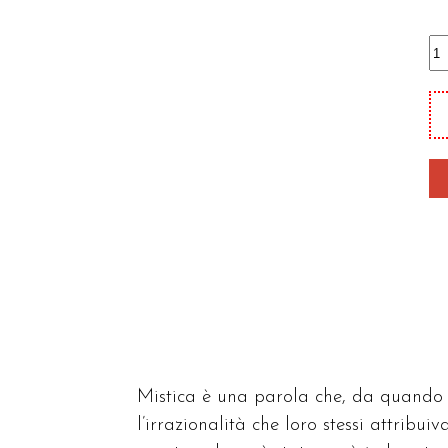
Co
la
mi
qu
Mistica è una parola che, da quando 
l’irrazionalità che loro stessi attribui