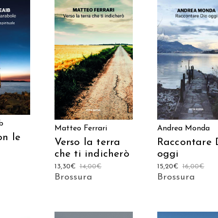
 AL
AGGIUNGI AL
AGGIUNGI AL
LO
CARRELLO
CARRELLO
b
Matteo Ferrari
Andrea Monda
on le
Verso la terra
Raccontare 
che ti indicherò
oggi
13,30
€
14,00
€
15,20
€
16,00
€
Brossura
Brossura