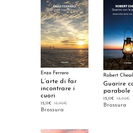
AGGIUNGI AL
AGGIUNGI
CARRELLO
CARREL
Enzo Ferraro
Robert Cheai
L’arte di far
Guarire c
incontrare i
parabole
cuori
15,11
€
15,90
€
15,11
€
15,90
€
Brossura
Brossura