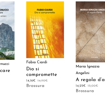
AGGIUNGI AL
 AL
AGGIUNGI AL
CARRELLO
LO
CARRELLO
Fabio Ciardi
enucci
Maria Ignazia
Dio si
care
Angelini
compromette
A regola d’a
14,16
€
14,90
€
Brossura
14,25
€
15,00
€
Brossura