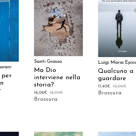
AGGIUNGI AL
AGGIUNGI AL
 AL
CARRELLO
CARRELLO
LO
Santi Grasso
Luigi Maria Epic
arani
Ma Dio
Qualcuno a 
 per
interviene nella
guardare
un
storia?
11,40
€
12,00
€
r
Brossura
16,06
€
16,90
€
Brossura