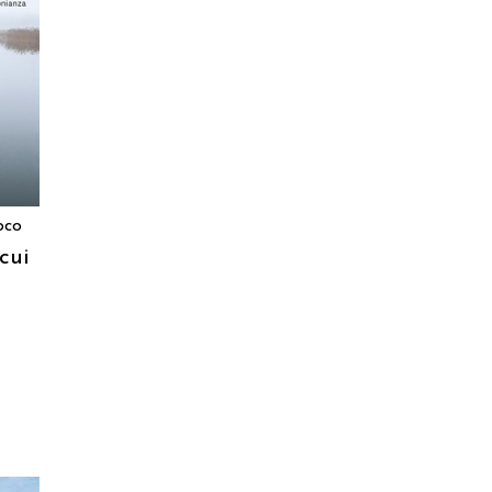
oco
cui