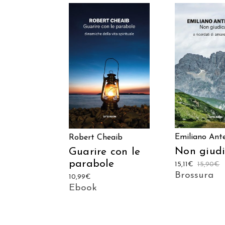
AGGIUNGI AL
AGGIUNGI
CARRELLO
CARREL
Emiliano Ant
Robert Cheaib
Non giudi
Guarire con le
parabole
15,11
€
15,90
€
Brossura
10,99
€
Ebook