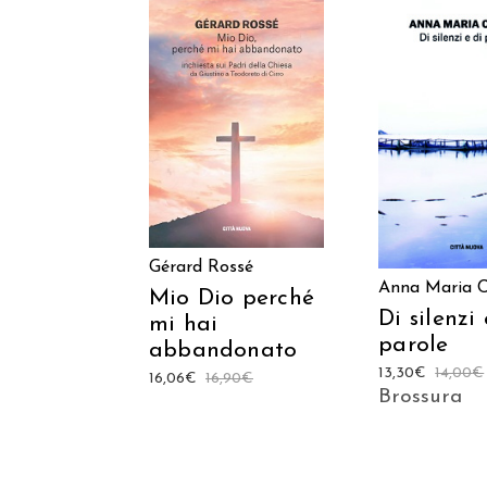
AGGIUNGI AL
AGGIUNGI
CARRELLO
CARREL
Gérard Rossé
Anna Maria 
Mio Dio perché
Di silenzi 
mi hai
parole
abbandonato
13,30
€
14,00
€
16,06
€
16,90
€
Brossura