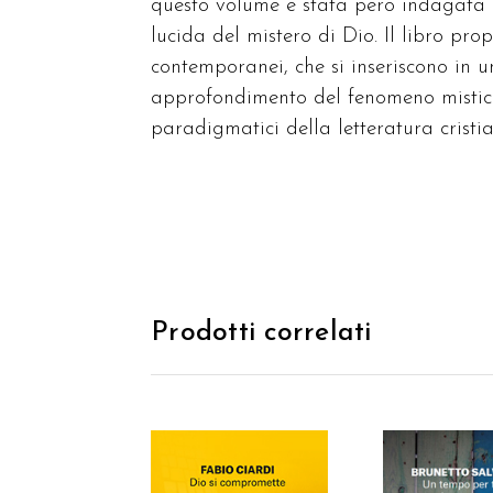
questo volume è stata però indagata n
lucida del mistero di Dio. Il libro pro
contemporanei, che si inseriscono in un
approfondimento del fenomeno mistico 
paradigmatici della letteratura crist
Prodotti correlati