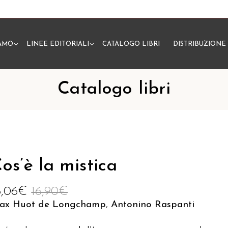
IAMO
LINEE EDITORIALI
CATALOGO LIBRI
DISTRIBUZIONE
N
Catalogo libri
os’è la mistica
6,06
€
16,90
€
ax Huot de Longchamp
,
Antonino Raspanti