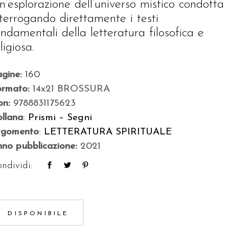
n’esplorazione dell’universo mistico condotta
nterrogando direttamente i testi
ondamentali della letteratura filosofica e
ligiosa.
agine:
160
ormato:
14x21 BROSSURA
bn:
9788831175623
llana
:
Prismi – Segni
rgomento
:
LETTERATURA SPIRITUALE
no pubblicazione:
2021
ndividi:
DISPONIBILE