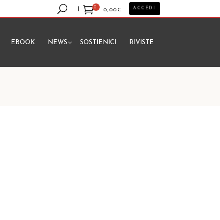
0
ACCEDI
0,00
€
EBOOK
NEWS
SOSTIENICI
RIVISTE
essun prodotto nel carrello.