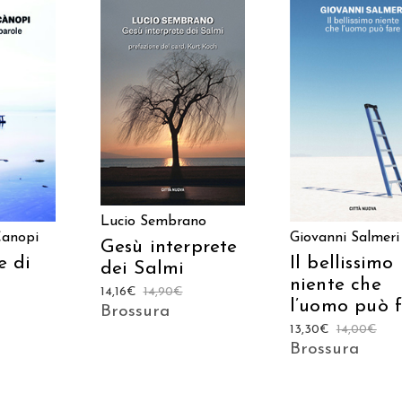
AGGIUNGI AL
 AL
AGGIUNGI AL
CARRELLO
LO
CARRELLO
Lucio Sembrano
Canopi
Giovanni Salmeri
Gesù interprete
e di
Il bellissimo
dei Salmi
niente che
14,16
€
14,90
€
l’uomo può 
Brossura
13,30
€
14,00
€
Brossura