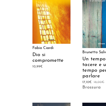
AGGIUNGI AL
AGGIUNGI
CARRELLO
CARREL
Fabio Ciardi
Brunetto Salv
Dio si
Un tempo
compromette
tacere e 
10,99
€
tempo pe
parlare
17,10
€
18,00
€
Brossura