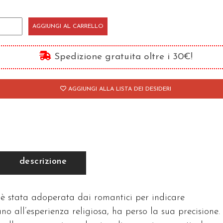
s'è
AGGIUNGI AL CARRELLO
stica
Spedizione gratuita oltre i 30€!
antità
AGGIUNGI ALLA LISTA DEI DESIDERI
descrizione
è stata adoperata dai romantici per indicare
vano all’esperienza religiosa, ha perso la sua precisione. 