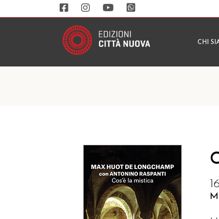
CHI S
C
1
M