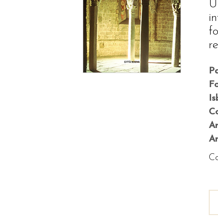
U
i
f
re
P
F
Is
Co
A
An
Co