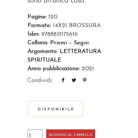
sono un’unica cosa.
Pagine:
120
Formato:
14X21 BROSSURA
Isbn:
9788831175616
Collana
:
Prismi – Segni
Argomento
:
LETTERATURA
SPIRITUALE
Anno pubblicazione:
2021
Condividi:
DISPONIBILE
Dio
AGGIUNGI AL CARRELLO