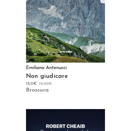
AGGIUNGI AL CARRELLO
Emiliano Antenucci
Non giudicare
15,11
€
15,90
€
Brossura