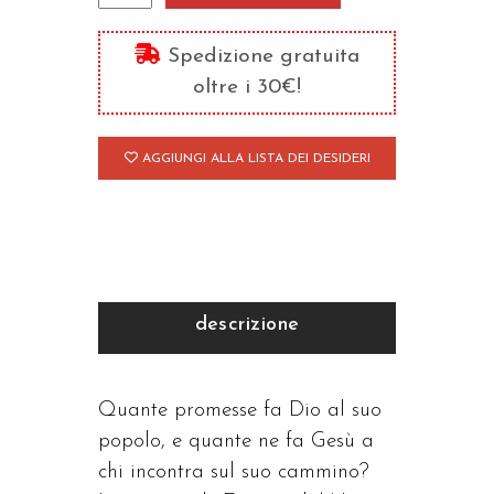
si
compromette
Spedizione gratuita
quantità
oltre i 30€!
AGGIUNGI ALLA LISTA DEI DESIDERI
descrizione
Quante promesse fa Dio al suo
popolo, e quante ne fa Gesù a
chi incontra sul suo cammino?