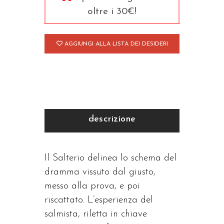
Salmi
oltre i 30€!
quantità
AGGIUNGI ALLA LISTA DEI DESIDERI
descrizione
Il Salterio delinea lo schema del
dramma vissuto dal giusto,
messo alla prova, e poi
riscattato. L’esperienza del
salmista, riletta in chiave