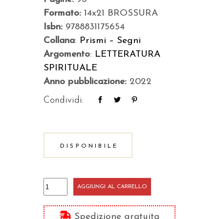
Formato:
14x21 BROSSURA
Isbn:
9788831175654
Collana
:
Prismi – Segni
Argomento
:
LETTERATURA
SPIRITUALE
Anno pubblicazione:
2022
Condividi:
DISPONIBILE
Gesù
AGGIUNGI AL CARRELLO
interprete
dei
Spedizione gratuita