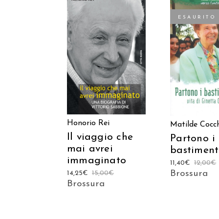
ESAURITO
AGGIUNGI AL
LEGGI TU
CARRELLO
Honorio Rei
Matilde Cocc
Il viaggio che
Partono i
mai avrei
bastiment
immaginato
11,40
€
12,00
€
Brossura
14,25
€
15,00
€
Brossura