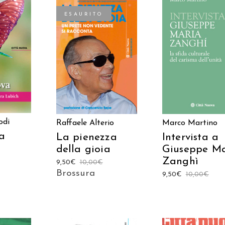
ESAURITO
 AL
AGGIUNGI AL
LEGGI TUTTO
LO
CARRELLO
odi
Raffaele Alterio
Marco Martino
ta
La pienezza
Intervista a
della gioia
Giuseppe Ma
Zanghì
9,50
€
10,00
€
Brossura
9,50
€
10,00
€