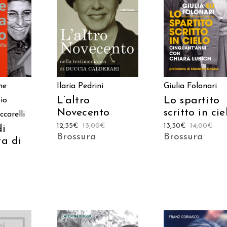
 AL
AGGIUNGI AL
AGGIUNGI AL
LO
CARRELLO
CARRELLO
Ilaria Pedrini
ne
Giulia Folonari
L’altro
Lo spartito
io
Novecento
scritto in cie
ccarelli
12,35
€
13,00
€
13,30
€
14,00
€
di
Brossura
Brossura
ta di