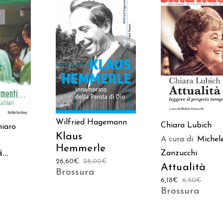
AGGIUNGI AL
AGGIUNGI AL
TTO
CARRELLO
CARRELLO
Wilfried Hagemann
Chiara Lubich
hiaro
Klaus
A cura di:
Michel
Hemmerle
i…
Zanzucchi
26,60
€
28,00
€
Attualità
Brossura
6,18
€
6,50
€
Brossura