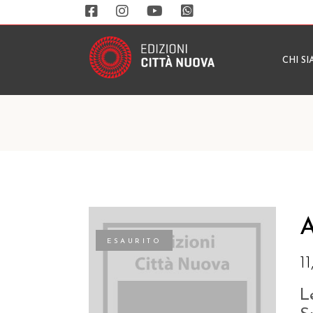
CHI S
A
ESAURITO
1
L