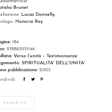
udamerica
atalia Brunet
refazione:
Lucas Donnelly
,
rologo:
Honorio Rey
agine:
184
bn:
9788831151146
llana
:
Verso l’unità – Testimonianze
rgomento
:
SPIRITUALITA' DELL'UNITA'
no pubblicazione:
2003
ndividi:
ESAURITO