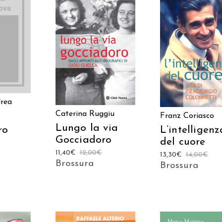
 AL
AGGIUNGI AL
AGGIUNGI AL
LO
CARRELLO
CARRELLO
rea
Caterina Ruggiu
Franz Coriasco
Lungo la via
L’intelligenz
ro
Gocciadoro
del cuore
11,40
€
12,00
€
13,30
€
14,00
€
Brossura
Brossura