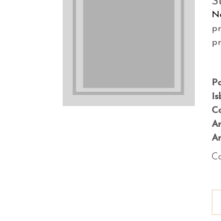
S
N
p
p
P
Is
Co
A
An
Co