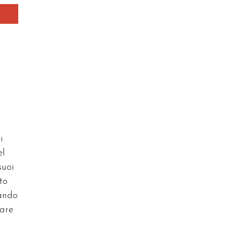
i
el
suoi
to
cando
tare