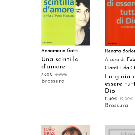
AGGIUNGI AL
AGGIUNGI
CARRELLO
CARREL
Annamaria Gatti
Renata Borlo
Una scintilla
A cura di:
Fab
d’amore
Ciardi
Lida Ci
7,60
€
8,00
€
La gioia 
Brossura
essere tut
Dio
11,40
€
12,00
€
Brossura