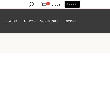
0
ACCEDI
0,00
€
EBOOK
NEWS
SOSTIENICI
RIVISTE
essun prodotto nel carrello.