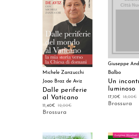
AGGIUNGI
AGGIUNGI AL
CARREL
CARRELLO
Giuseppe And
Michele Zanzucchi
Balbo
Un incont
Joao Braz de Aviz
luminoso
Dalle periferie
al Vaticano
17,10
€
18,00
€
Brossura
11,40
€
12,00
€
Brossura