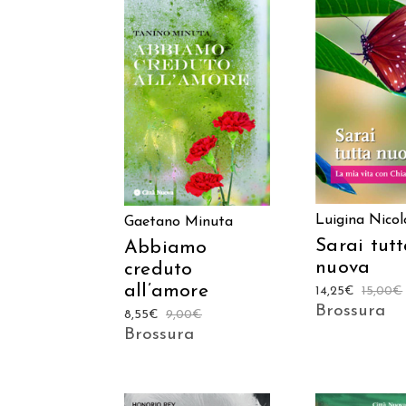
AGGIUNGI
AGGIUNGI AL
CARREL
CARRELLO
Luigina Nicol
Gaetano Minuta
Sarai tut
Abbiamo
nuova
creduto
all’amore
14,25
€
15,00
€
Brossura
8,55
€
9,00
€
Brossura