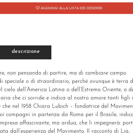
AGGIUNGI ALLA LISTA DEI DESIDERI
descrizione
ire, non pensando di partire, ma di cambiare campo
di speciale o di straordinario, perché ovunque è terra d
el cielo dell’America Latina o dell’Estremo Oriente, o d
ia che ci sorride e indica al nostro amore tanti figli 
ole che nel 1958 Chiara Lubich – fondatrice del Movimen
suoi compagni in partenza da Roma per il Brasile, indi
’impresa affascinante, ma ardua, che li impegnerà: por
ata dall’esperienza del Movimento. Il racconto di Lia,