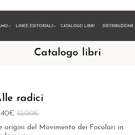
IAMO
LINEE EDITORIALI
CATALOGO LIBRI
DISTRIBUZIONE
N
Catalogo libri
lle radici
1,40
€
12,00
€
e origini del Movimento dei Focolari in