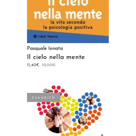
Pasquale Ionata
Il cielo nella mente
11,40
€
12,00
€
ESAURITO