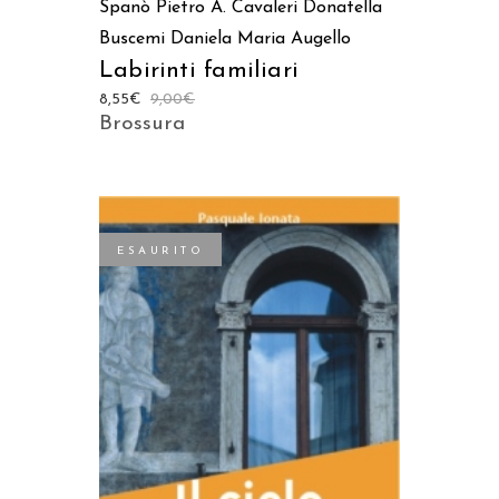
Spanò
Pietro A. Cavaleri
Donatella
Buscemi
Daniela Maria Augello
Labirinti familiari
8,55
€
9,00
€
Brossura
ESAURITO
LEGGI TUTTO