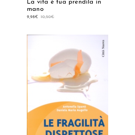
La vita è tua prendila in
mano
9,98
€
10,50
€
AGGIUNGI AL CARRELLO