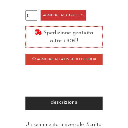
Quando
AGGIUNGI AL CARRELLO
l'amore
è
Spedizione gratuita
un'arte
oltre i 30€!
quantità
AGGIUNGI ALLA LISTA DEI DESIDERI
descrizione
Un sentimento universale. Scritto