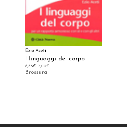
Ezio Aceti
I linguaggi del corpo
6,65
€
7,00
€
Brossura