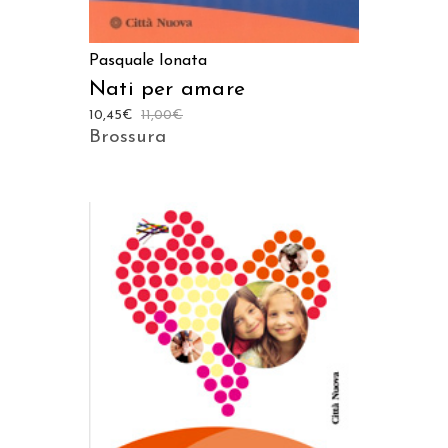
Pasquale Ionata
Nati per amare
10,45
€
11,00
€
Brossura
AGGIUNGI AL CARRELLO