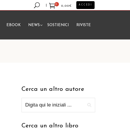
0
ACCEDI
0,00
€
EBOOK
NEWS
SOSTIENICI
RIVISTE
essun prodotto nel carrello.
Cerca un altro autore
Cerca un altro libro