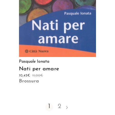
Pasquale Ionata
Nati per amare
10,45
€
11,00
€
Brossura
1
2