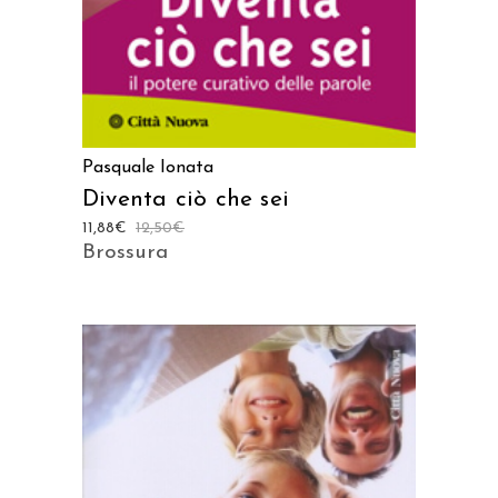
Pasquale Ionata
Diventa ciò che sei
11,88
€
12,50
€
Brossura