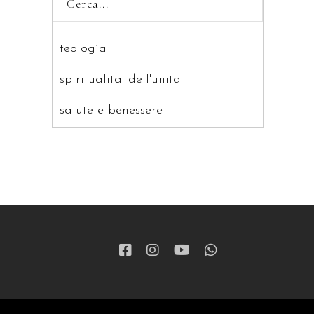
teologia
spiritualita' dell'unita'
salute e benessere
saggistica
ragazzi
patristica
narrativa
letteratura spirituale
grandi opere