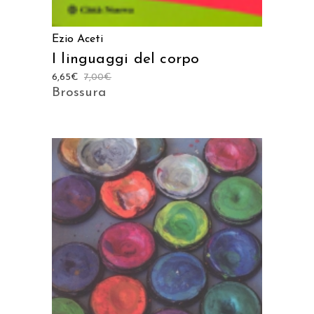
Ezio Aceti
I linguaggi del corpo
6,65
€
7,00
€
Brossura
AGGIUNGI AL CARRELLO