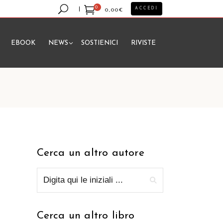
0
ACCEDI
0,00
€
EBOOK
NEWS
SOSTIENICI
RIVISTE
essun prodotto nel carrello.
Cerca un altro autore
Cerca un altro libro