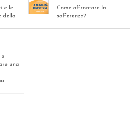
i e le
Come affrontare la
e della
sofferenza?
 e
tare una
na