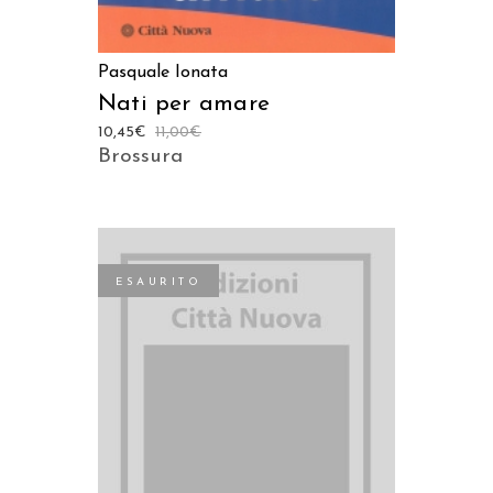
Pasquale Ionata
Nati per amare
10,45
€
11,00
€
Brossura
ESAURITO
LEGGI TUTTO