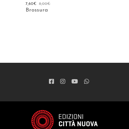
7,60
€
8,00
€
Brossura