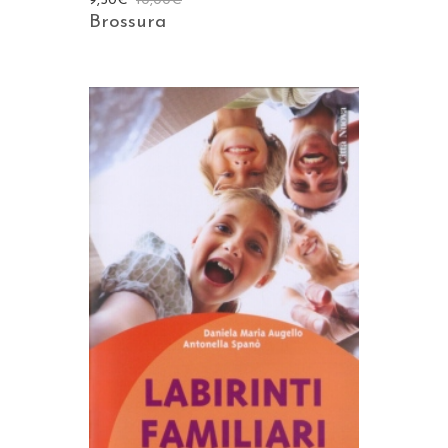
9,50
€
10,00
€
Brossura
AGGIUNGI AL CARRELLO