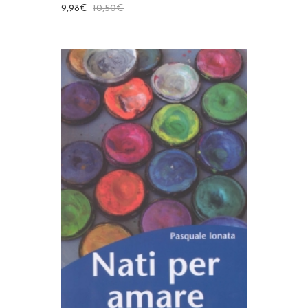
9,98
€
10,50
€
AGGIUNGI AL CARRELLO