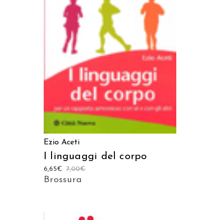
AGGIUNGI AL CARRELLO
Ezio Aceti
I linguaggi del corpo
6,65
€
7,00
€
Brossura