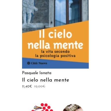
LEGGI TUTTO
Pasquale Ionata
Il cielo nella mente
11,40
€
12,00
€