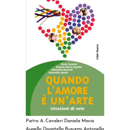
AGGIUNGI AL CARRELLO
Pietro A. Cavaleri
Daniela Maria
Augello
Donatella Buscemi
Antonella