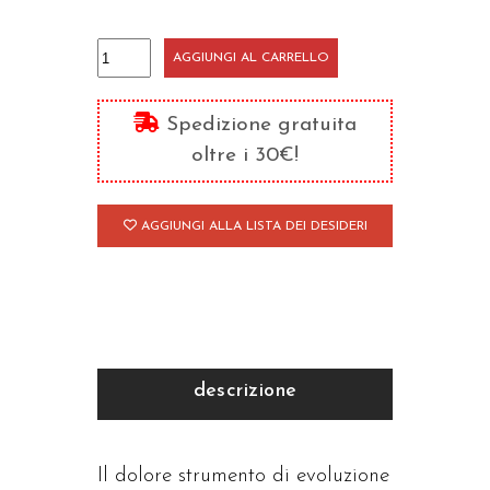
Le
AGGIUNGI AL CARRELLO
fragilità
dispettose
Spedizione gratuita
quantità
oltre i 30€!
AGGIUNGI ALLA LISTA DEI DESIDERI
descrizione
Il dolore strumento di evoluzione