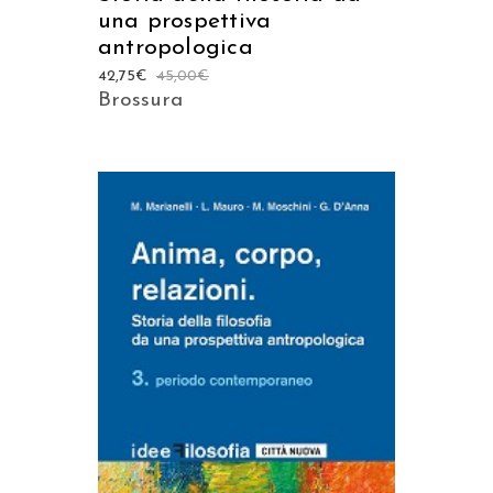
una prospettiva
antropologica
42,75
€
45,00
€
Brossura
AGGIUNGI AL CARRELLO