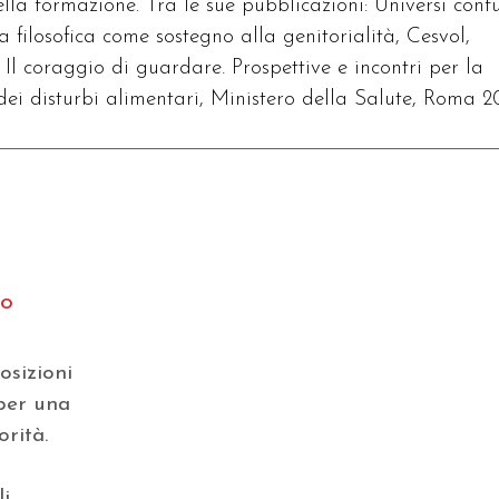
della formazione. Tra le sue pubblicazioni: Universi confu
 filosofica come sostegno alla genitorialità, Cesvol,
 Il coraggio di guardare. Prospettive e incontri per la
ei disturbi alimentari, Ministero della Salute, Roma 20
to
osizioni
 per una
orità.
li