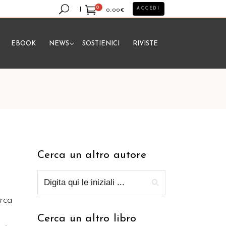
0
ACCEDI
0,00
€
EBOOK
NEWS
SOSTIENICI
RIVISTE
essun prodotto nel carrello.
Cerca un altro autore
erca
Cerca un altro libro