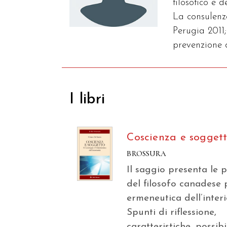
filosofico e 
La consulenza
Perugia 2011;
prevenzione d
I libri
Coscienza e sogget
BROSSURA
Il saggio presenta le p
del filosofo canadese
ermeneutica dell’interi
Spunti di riflessione,
caratteristiche, possibi