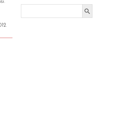
si.
Search Button
Search
for:
12.